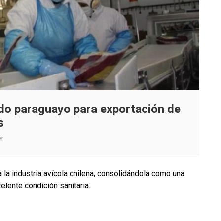
do paraguayo para exportación de
s
en
s
SAG
logra
apertura
 la industria avícola chilena, consolidándola como una
del
elente condición sanitaria.
mercado
paraguayo
para
exportación