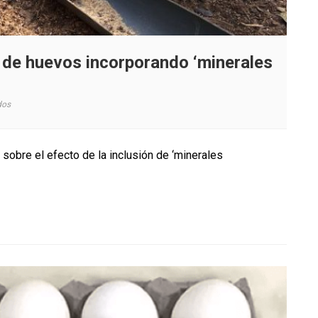
 de huevos incorporando ‘minerales
en
dos
Buscan
mejorar
la
sobre el efecto de la inclusión de ‘minerales
producción
de
huevos
incorporando
‘minerales
orgánicos’
en
la
dieta