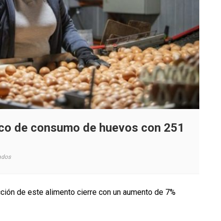
órico de consumo de huevos con 251
en
ados
Chile
registrará
récord
cción de este alimento cierre con un aumento de 7%
histórico
de
consumo