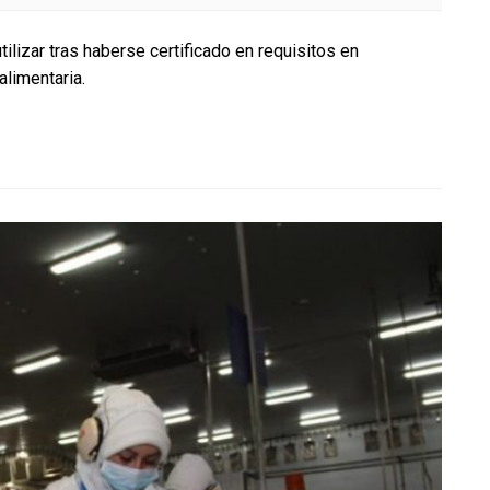
lanza
sello
ilizar tras haberse certificado en requisitos en
de
alimentaria.
calidad
para
sus
asociados