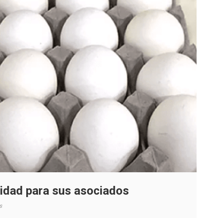
lidad para sus asociados
en
s
Chilehuevos