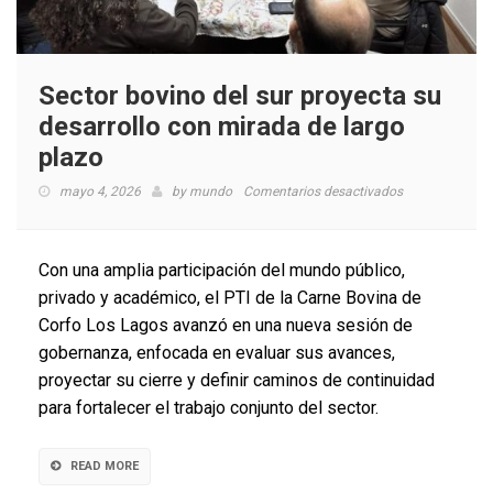
Sector bovino del sur proyecta su
desarrollo con mirada de largo
plazo
en
mayo 4, 2026
by
mundo
Comentarios desactivados
Sector
bovino
del
Con una amplia participación del mundo público,
sur
privado y académico, el PTI de la Carne Bovina de
proyecta
Corfo Los Lagos avanzó en una nueva sesión de
su
desarrollo
gobernanza, enfocada en evaluar sus avances,
con
proyectar su cierre y definir caminos de continuidad
mirada
para fortalecer el trabajo conjunto del sector.
de
largo
plazo
READ MORE