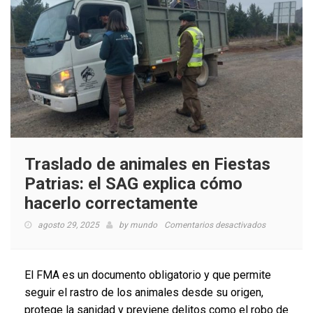
Traslado de animales en Fiestas
Patrias: el SAG explica cómo
hacerlo correctamente
en
agosto 29, 2025
by
mundo
Comentarios desactivados
Traslado
de
animales
El FMA es un documento obligatorio y que permite
en
seguir el rastro de los animales desde su origen,
Fiestas
protege la sanidad y previene delitos como el robo de
Patrias: