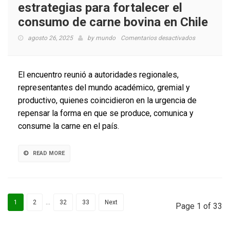
estrategias para fortalecer el
consumo de carne bovina en Chile
en
agosto 26, 2025
by
mundo
Comentarios desactivados
Jornada
técnica
reflexionó
El encuentro reunió a autoridades regionales,
sobre
representantes del mundo académico, gremial y
estrategias
productivo, quienes coincidieron en la urgencia de
para
fortalecer
repensar la forma en que se produce, comunica y
el
consume la carne en el país.
consumo
de
carne
READ MORE
bovina
en
Chile
1
2
…
32
33
Next
Page 1 of 33