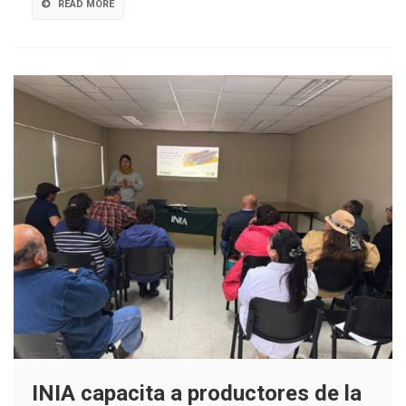
READ MORE
regional
INIA capacita a productores de la