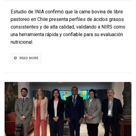
estudio
sobre
Estudio de INIA confirmó que la carne bovina de libre
ácidos
pastoreo en Chile presenta perfiles de ácidos grasos
grasos
consistentes y de alta calidad, validando a NIRS como
en
carne
una herramienta rápida y confiable para su evaluación
bovina
nutricional.
a
pastoreo
con
READ MORE
tecnolog
NIRS