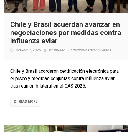
Chile y Brasil acuerdan avanzar en
negociaciones por medidas contra
influenza aviar
en
octubre 1, 2025
by
mundo
Comentarios desactivados
Chile
y
Brasil
Chile y Brasil acordaron certificación electrónica para
acuerdan
el pisco y medidas conjuntas contra influenza aviar
avanzar
tras reunión bilateral en el CAS 2025.
en
negociacione
por
READ MORE
medidas
contra
influenza
aviar