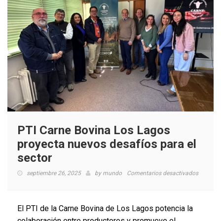
PTI Carne Bovina Los Lagos
proyecta nuevos desafíos para el
sector
en
septiembre 26, 2025
by
mundo
Comentarios desactivados
PTI
Carne
Bovina
El PTI de la Carne Bovina de Los Lagos potencia la
Los
colaboración entre productores y promueve el