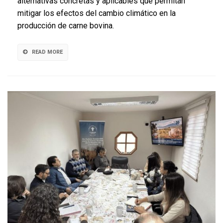
alternativas concretas y aplicables que permitan
Cono
mitigar los efectos del cambio climático en la
Sur
producción de carne bovina.
READ MORE