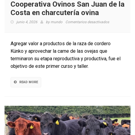
Cooperativa Ovinos San Juan de la
Costa en charcutería ovina
en
junio 4, 2026
by
mundo
Comentarios desactivados
INIA
capacita
a
Agregar valor a productos de la raza de cordero
productores
Künko y aprovechar la carne de las ovejas que
de
terminaron su etapa reproductiva y productiva, fue el
la
Cooperativa
objetivo de este primer curso y taller.
Ovinos
San
Juan
READ MORE
de
la
Costa
en
charcutería
ovina