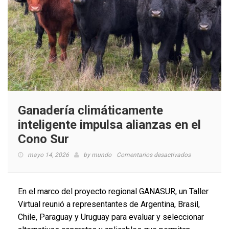
Ganadería climáticamente
inteligente impulsa alianzas en el
Cono Sur
en
mayo 14, 2026
by
mundo
Comentarios desactivados
Ganadería
climáticamen
inteligente
En el marco del proyecto regional GANASUR, un Taller
impulsa
Virtual reunió a representantes de Argentina, Brasil,
alianzas
Chile, Paraguay y Uruguay para evaluar y seleccionar
en
el