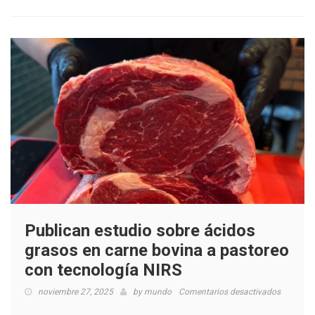
Publican estudio sobre ácidos
grasos en carne bovina a pastoreo
con tecnología NIRS
en
noviembre 27, 2025
by
mundo
Comentarios desactivados
Publican