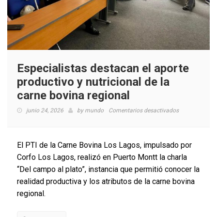
Especialistas destacan el aporte
productivo y nutricional de la
carne bovina regional
en
junio 24, 2026
by
mundo
Comentarios desactivados
Especialistas
destacan
el
El PTI de la Carne Bovina Los Lagos, impulsado por
aporte
Corfo Los Lagos, realizó en Puerto Montt la charla
productivo
“Del campo al plato”, instancia que permitió conocer la
y
nutricional
realidad productiva y los atributos de la carne bovina
de
regional.
la
carne
bovina