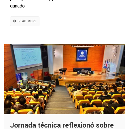
el
ganado
SAG
explica
cómo
READ MORE
hacerlo
correctamen
Jornada técnica reflexionó sobre