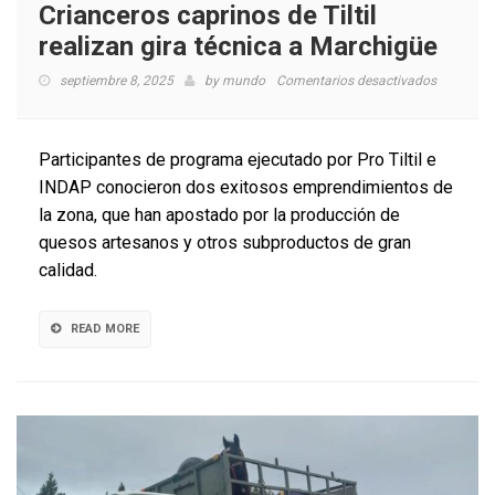
Crianceros caprinos de Tiltil
realizan gira técnica a Marchigüe
en
septiembre 8, 2025
by
mundo
Comentarios desactivados
Criancero
caprinos
de
Participantes de programa ejecutado por Pro Tiltil e
Tiltil
INDAP conocieron dos exitosos emprendimientos de
realizan
la zona, que han apostado por la producción de
gira
técnica
quesos artesanos y otros subproductos de gran
a
calidad.
Marchigü
READ MORE