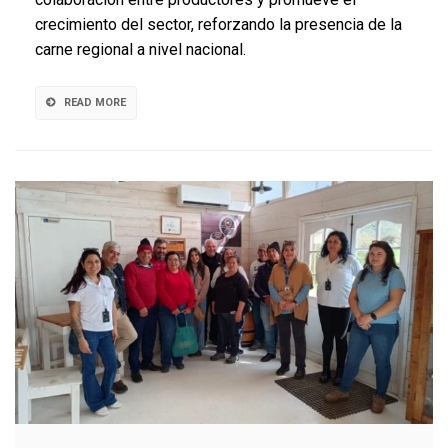
Lagos
crecimiento del sector, reforzando la presencia de la
proyecta
nuevos
carne regional a nivel nacional.
desafíos
para
el
READ MORE
sector