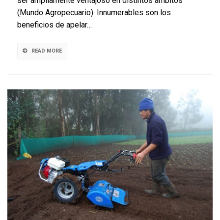
ser ampliamente ventajoso en distintos ámbitos
la
(Mundo Agropecuario). Innumerables son los
trazabilidad
beneficios de apelar…
de
los
productos
READ MORE