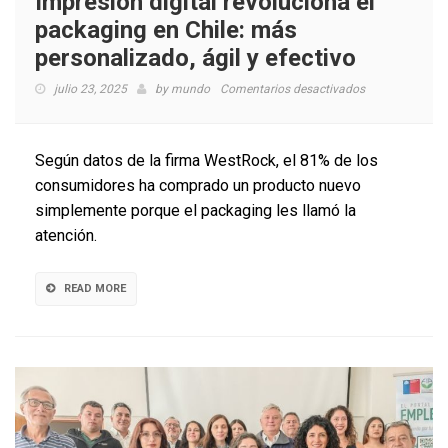
Impresión digital revoluciona el
packaging en Chile: más
personalizado, ágil y efectivo
en
julio 23, 2025
by
mundo
Comentarios desactivados
Impresión
digital
revoluciona
Según datos de la firma WestRock, el 81% de los
el
consumidores ha comprado un producto nuevo
packaging
simplemente porque el packaging les llamó la
en
Chile:
atención.
más
personalizado,
ágil
READ MORE
y
efectivo