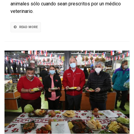
animales sólo cuando sean prescritos por un médico
antibióti
veterinario.
para
animales
READ MORE