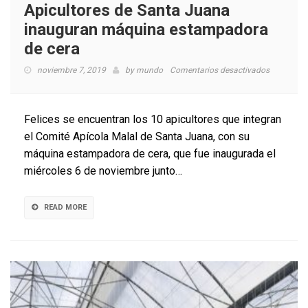
Apicultores de Santa Juana
inauguran máquina estampadora
de cera
en
noviembre 7, 2019
by
mundo
Comentarios desactivados
Apicultore
de
Santa
Felices se encuentran los 10 apicultores que integran
Juana
el Comité Apícola Malal de Santa Juana, con su
inauguran
máquina estampadora de cera, que fue inaugurada el
máquina
estampad
miércoles 6 de noviembre junto…
de
cera
READ MORE