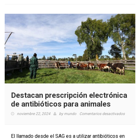
Destacan prescripción electrónica
de antibióticos para animales
en
noviembre 22, 2024
by
mundo
Comentarios desactivados
Destaca
prescripc
electróni
El llamado desde el SAG es a utilizar antibióticos en
de