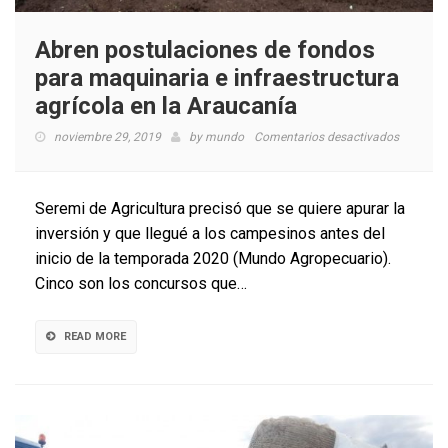
Abren postulaciones de fondos
para maquinaria e infraestructura
agrícola en la Araucanía
en
noviembre 29, 2019
by
mundo
Comentarios desactivados
Abren
postulac
de
Seremi de Agricultura precisó que se quiere apurar la
fondos
inversión y que llegué a los campesinos antes del
para
inicio de la temporada 2020 (Mundo Agropecuario).
maquina
e
Cinco son los concursos que…
infraestr
agrícola
en
READ MORE
la
Araucaní