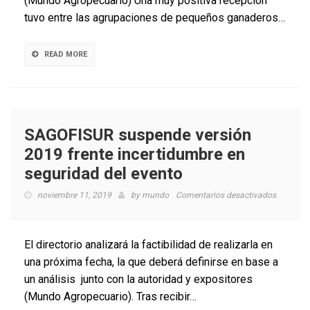
(Mundo Agropecuario) Una muy positiva recepción
producto
tuvo entre las agrupaciones de pequeños ganaderos…
de
leche
READ MORE
SAGOFISUR suspende versión
2019 frente incertidumbre en
seguridad del evento
en
noviembre 11, 2019
by
mundo
Comentarios desactivados
SAGOFIS
suspend
versión
El directorio analizará la factibilidad de realizarla en
2019
una próxima fecha, la que deberá definirse en base a
frente
un análisis junto con la autoridad y expositores
incertid
en
(Mundo Agropecuario). Tras recibir…
segurida