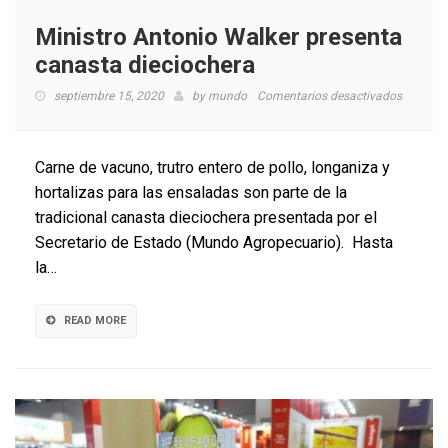
Ministro Antonio Walker presenta
canasta dieciochera
en
septiembre 15, 2020
by
mundo
Comentarios desactivados
Ministro
Antonio
Walker
Carne de vacuno, trutro entero de pollo, longaniza y
presenta
hortalizas para las ensaladas son parte de la
canasta
tradicional canasta dieciochera presentada por el
diecioch
Secretario de Estado (Mundo Agropecuario). Hasta
la…
READ MORE