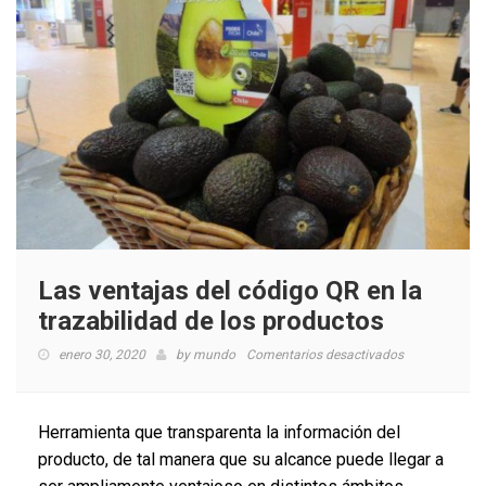
Las ventajas del código QR en la
trazabilidad de los productos
en
enero 30, 2020
by
mundo
Comentarios desactivados
Las
ventajas
del
Herramienta que transparenta la información del
código
producto, de tal manera que su alcance puede llegar a
QR
en