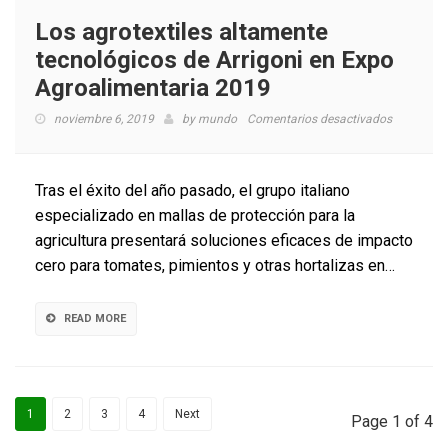
Los agrotextiles altamente
tecnológicos de Arrigoni en Expo
Agroalimentaria 2019
en
noviembre 6, 2019
by
mundo
Comentarios desactivados
Los
agrotextil
altamente
Tras el éxito del año pasado, el grupo italiano
tecnológi
especializado en mallas de protección para la
de
agricultura presentará soluciones eficaces de impacto
Arrigoni
en
cero para tomates, pimientos y otras hortalizas en…
Expo
Agroalime
2019
READ MORE
1
2
3
4
Next
Page 1 of 4