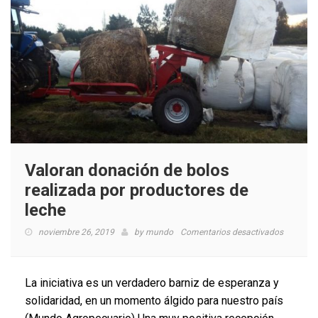
Valoran donación de bolos
realizada por productores de
leche
en
noviembre 26, 2019
by
mundo
Comentarios desactivados
Valoran
donació
de
La iniciativa es un verdadero barniz de esperanza y
bolos
solidaridad, en un momento álgido para nuestro país
realizada
por