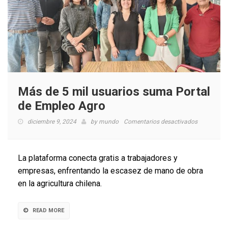
Más de 5 mil usuarios suma Portal
de Empleo Agro
en
diciembre 9, 2024
by
mundo
Comentarios desactivados
Más
de
5
La plataforma conecta gratis a trabajadores y
mil
empresas, enfrentando la escasez de mano de obra
usuarios
en la agricultura chilena.
suma
Portal
de
READ MORE
Empleo
Agro