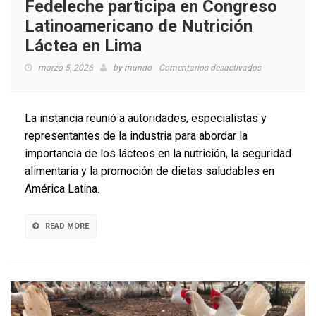
Fedeleche participa en Congreso
Latinoamericano de Nutrición
Láctea en Lima
en
marzo 5, 2026
by
mundo
Comentarios desactivados
Fedeleche
participa
en
La instancia reunió a autoridades, especialistas y
Congreso
representantes de la industria para abordar la
Latinoameric
importancia de los lácteos en la nutrición, la seguridad
de
Nutrición
alimentaria y la promoción de dietas saludables en
Láctea
América Latina.
en
Lima
READ MORE