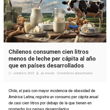
Chilenos consumen cien litros
menos de leche per cápita al año
que en países desarrollados
en
octubre 6, 2023
by
mundo
Comentarios desactivados
Chilenos
consumen
cien
Chile, el país con mayor incidencia de obesidad de
litros
América Latina, registra un consumo per cápita anual
menos
de casi cien litros por debajo de la que tienen en
de
leche
promedio los países desarrollados