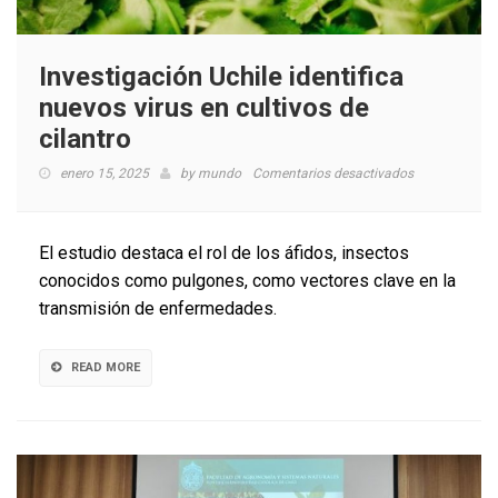
Investigación Uchile identifica
nuevos virus en cultivos de
cilantro
en
enero 15, 2025
by
mundo
Comentarios desactivados
Investigación
Uchile
identifica
El estudio destaca el rol de los áfidos, insectos
nuevos
conocidos como pulgones, como vectores clave en la
virus
transmisión de enfermedades.
en
cultivos
de
READ MORE
cilantro