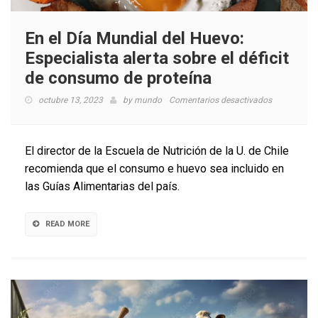
En el Día Mundial del Huevo:
Especialista alerta sobre el déficit
de consumo de proteína
en
octubre 13, 2023
by
mundo
Comentarios desactivados
En
el
Día
El director de la Escuela de Nutrición de la U. de Chile
Mundial
recomienda que el consumo e huevo sea incluido en
del
las Guías Alimentarias del país.
Huevo:
Especialista
alerta
READ MORE
sobre
el
déficit
de
consumo
de
proteína