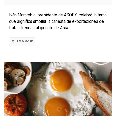
Celebran
acuerdo
para
Iván Marambio, presidente de ASOEX, celebró la firma
envíos
que significa ampliar la canasta de exportaciones de
de
frutas frescas al gigante de Asia.
damascos
y
duraznos
READ MORE
frescos
chilenos
hacia
China