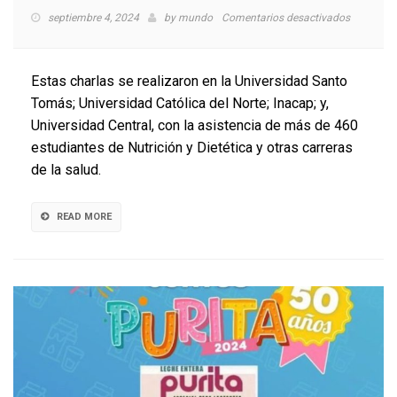
en
septiembre 4, 2024
by
mundo
Comentarios desactivados
Región
de
Coquimbo
Estas charlas se realizaron en la Universidad Santo
Tour
Tomás; Universidad Católica del Norte; Inacap; y,
Lácteo
Universidad Central, con la asistencia de más de 460
celebró
los
estudiantes de Nutrición y Dietética y otras carreras
aportes
de la salud.
de
la
leche
READ MORE
Purita