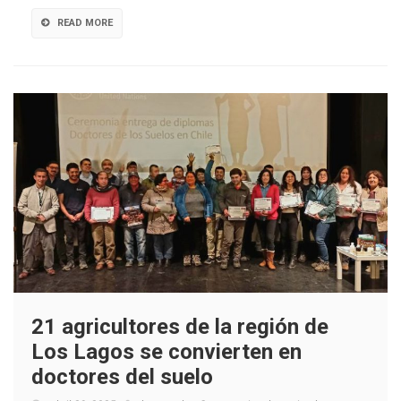
‘minerales
READ MORE
orgánicos’
en
la
dieta
21 agricultores de la región de
Los Lagos se convierten en
doctores del suelo