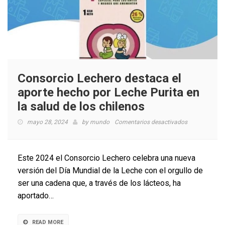
Consorcio Lechero destaca el
aporte hecho por Leche Purita en
la salud de los chilenos
en
mayo 28, 2024
by
mundo
Comentarios desactivados
Consorcio
Lechero
destaca
Este 2024 el Consorcio Lechero celebra una nueva
el
versión del Día Mundial de la Leche con el orgullo de
aporte
ser una cadena que, a través de los lácteos, ha
hecho
por
aportado…
Leche
Purita
en
READ MORE