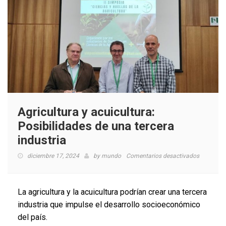
Agricultura y acuicultura:
Posibilidades de una tercera
industria
en
diciembre 17, 2024
by
mundo
Comentarios desactivados
Agricultu
y
acuicultur
La agricultura y la acuicultura podrían crear una tercera
Posibilid
industria que impulse el desarrollo socioeconómico
de
del país.
una