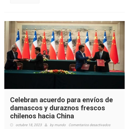
la
salud
de
los
chilenos
Celebran acuerdo para envíos de
damascos y duraznos frescos
chilenos hacia China
en
octubre 18, 2023
by
mundo
Comentarios desactivados