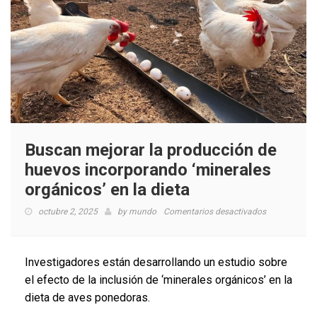
Buscan mejorar la producción de
huevos incorporando ‘minerales
orgánicos’ en la dieta
en
octubre 2, 2025
by
mundo
Comentarios desactivados
Buscan
mejorar
la
Investigadores están desarrollando un estudio sobre
producción
el efecto de la inclusión de ‘minerales orgánicos’ en la
de
dieta de aves ponedoras.
huevos
incorporando