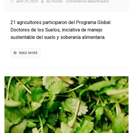
en
abril 29, 2025
by
mundo
Comentarios desactivados
21
agricultores
de
21 agricultores participaron del Programa Global
la
Doctores de los Suelos, iniciativa de manejo
región
sustentable del suelo y soberanía alimentaria.
de
Los
Lagos
READ MORE
se
convierten
en
doctores
del
suelo