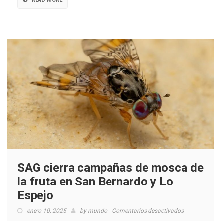
READ MORE
sanitario
SAG cierra campañas de mosca de
la fruta en San Bernardo y Lo
Espejo
en
enero 10, 2025
by
mundo
Comentarios desactivados
SAG