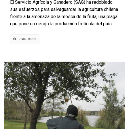
El Servicio Agrícola y Ganadero (SAG) ha redoblado
operativo
sus esfuerzos para salvaguardar la agricultura chilena
para
frente a la amenaza de la mosca de la fruta, una plaga
proteger
a
que pone en riesgo la producción frutícola del país.
Chile
de
la
READ MORE
mosca
de
la
fruta