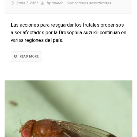
en
junio 7, 2021
by
mundo
Comentarios desactivados
INIA
La
Platina
Las acciones para resguardar los frutales propensos
invita
a ser afectados por la Drosophila suzukii continúan en
a
varias regiones del país.
Webinar
sobre
situación
READ MORE
de
la
mosca
de
alas
manchadas
en
la
región
Metropolitana