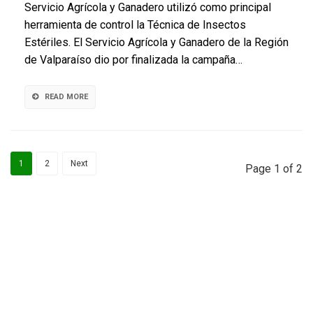
Servicio Agrícola y Ganadero utilizó como principal
a
herramienta de control la Técnica de Insectos
trabajos
Estériles. El Servicio Agrícola y Ganadero de la Región
por
brote
de Valparaíso dio por finalizada la campaña…
de
mosca
de
READ MORE
la
fruta
tras
erradicarla
1
2
Next
de
Page 1 of 2
Villa
Alemana