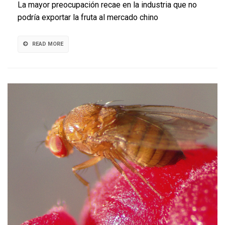
La mayor preocupación recae en la industria que no
para
podría exportar la fruta al mercado chino
contener
daños
de
READ MORE
la
mosca
de
alas
manchadas
en
cultivos
de
la
zona
sur