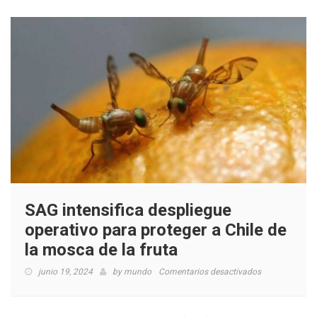
SAG intensifica despliegue
operativo para proteger a Chile de
la mosca de la fruta
en
junio 19, 2024
by
mundo
Comentarios desactivados
SAG
intensifica
despliegue