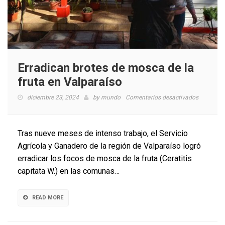
Erradican brotes de mosca de la
fruta en Valparaíso
en
diciembre 23, 2024
by
mundo
Comentarios desactivados
Erradican
brotes
de
Tras nueve meses de intenso trabajo, el Servicio
mosca
Agrícola y Ganadero de la región de Valparaíso logró
de
erradicar los focos de mosca de la fruta (Ceratitis
la
fruta
capitata W.) en las comunas…
en
Valparaís
READ MORE