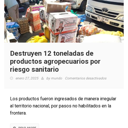
Destruyen 12 toneladas de
productos agropecuarios por
riesgo sanitario
en
enero 27, 2025
by
mundo
Comentarios desactivados
Destruyen
12
toneladas
Los productos fueron ingresados de manera irregular
de
al territorio nacional, por pasos no habilitados en la
productos
frontera.
agropecuario
por
riesgo