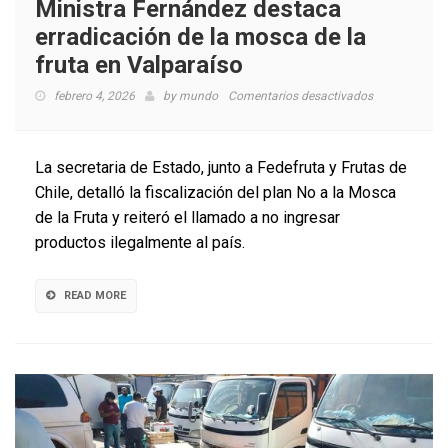
Ministra Fernández destaca
erradicación de la mosca de la
fruta en Valparaíso
en
febrero 4, 2026
by
mundo
Comentarios desactivados
Ministra
Fernández
destaca
La secretaria de Estado, junto a Fedefruta y Frutas de
erradicación
Chile, detalló la fiscalización del plan No a la Mosca
de
de la Fruta y reiteró el llamado a no ingresar
la
mosca
productos ilegalmente al país.
de
la
fruta
READ MORE
en
Valparaíso