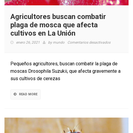
Agricultores buscan combatir
plaga de mosca que afecta
cultivos en La Unión
en
enero 26, 2021
by
mundo
Comentarios desactivados
Agricultores
buscan
combatir
Pequeños agricultores, buscan combatir la plaga de
plaga
moscas Drosophila Suzukii, que afecta gravemente a
de
sus cultivos de cerezas
mosca
que
afecta
READ MORE
cultivos
en
La
Unión