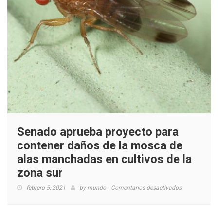
Senado aprueba proyecto para
contener daños de la mosca de
alas manchadas en cultivos de la
zona sur
en
febrero 5, 2021
by
mundo
Comentarios desactivados
Senado
aprueba
proyecto