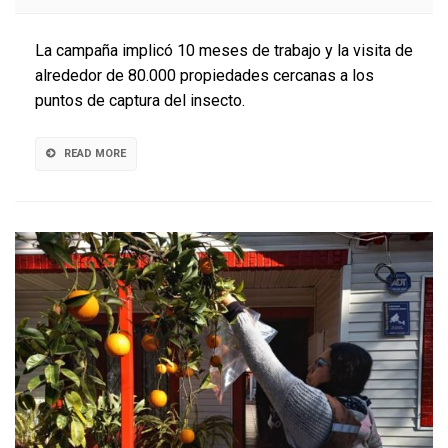
cierra
campañas
La campaña implicó 10 meses de trabajo y la visita de
de
alrededor de 80.000 propiedades cercanas a los
mosca
puntos de captura del insecto.
de
la
fruta
READ MORE
en
San
Bernardo
y
Lo
Espejo