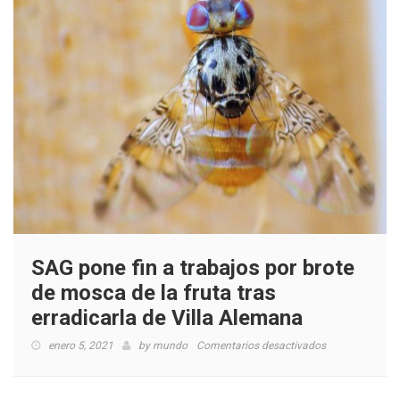
SAG pone fin a trabajos por brote
de mosca de la fruta tras
erradicarla de Villa Alemana
en
enero 5, 2021
by
mundo
Comentarios desactivados
SAG
pone
fin