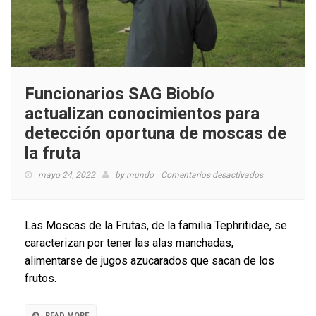
Funcionarios SAG Biobío
actualizan conocimientos para
detección oportuna de moscas de
la fruta
en
mayo 24, 2022
by
mundo
Comentarios desactivados
Funcionarios
SAG
Biobío
Las Moscas de la Frutas, de la familia Tephritidae, se
actualizan
caracterizan por tener las alas manchadas,
conocimiento
alimentarse de jugos azucarados que sacan de los
para
detección
frutos.
oportuna
de
moscas
READ MORE