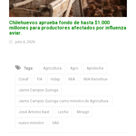
Chilehuevos aprueba fondo de hasta $1.000
millones para productores afectados por influenza
aviar.
julio 6, 2026
Tags:
Agricultura
Agro
Aproleche
Conaf
FIA
Indap
INIA
INIA Remehue
Jaime Campos Quiroga
Jaime Campos Quiroga como ministro de Agricultura.
José Antonio Kast
Leche
Minagri
nuevo ministro
SAG