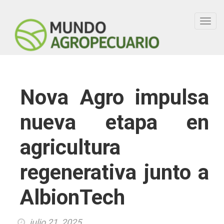
Toggl
navig
Nova Agro impulsa
nueva etapa en
agricultura
regenerativa junto a
AlbionTech
julio 21, 2025