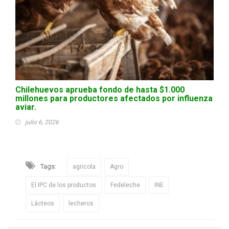
Chilehuevos aprueba fondo de hasta $1.000
millones para productores afectados por influenza
aviar.
julio 6, 2026
Tags:
agricola
Agro
El IPC de los productos
Fedeleche
INE
Lácteos
lecheros