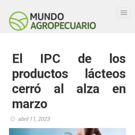
Toggl
navig
El IPC de los
productos lácteos
cerró al alza en
marzo
abril 11, 2023