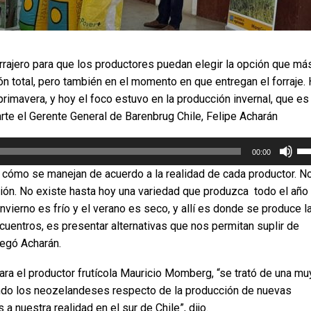
forrajero para que los productores puedan elegir la opción que má
ión total, pero también en el momento en que entregan el forraje.
rimavera, y hoy el foco estuvo en la producción invernal, que es 
rte el Gerente General de Barenbrug Chile, Felipe Acharán
Uti
00:00
las
tec
s cómo se manejan de acuerdo a la realidad de cada productor. N
de
ción. No existe hasta hoy una variedad que produzca todo el año
fle
nvierno es frío y el verano es seco, y allí es donde se produce l
arr
uentros, es presentar alternativas que nos permitan suplir de
pa
au
regó Acharán.
o
dis
Para el productor frutícola Mauricio Momberg, “se trató de una mu
el
endo los neozelandeses respecto de la producción de nuevas
vo
a nuestra realidad en el sur de Chile”, dijo.