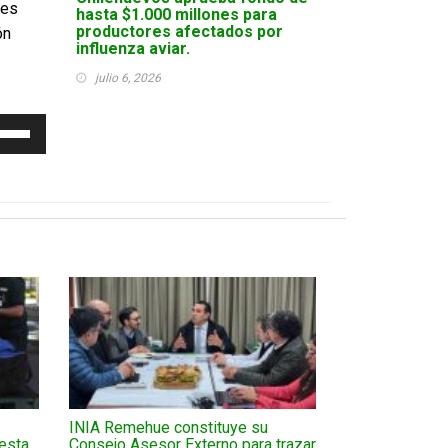
des
hasta $1.000 millones para
productores afectados por
ón
influenza aviar.
julio 6, 2026
liza
las
cha
iba/abajo
ra
mentar
minuir
lumen.
INIA Remehue constituye su
esta
Consejo Asesor Externo para trazar