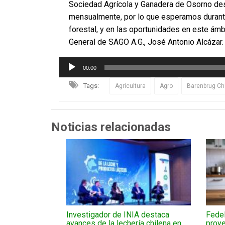
Sociedad Agrícola y Ganadera de Osorno desar
mensualmente, por lo que esperamos durante 
forestal, y en las oportunidades en este ámbi
General de SAGO A.G., José Antonio Alcázar.
Reproductor
00:00
de
audio
Tags:
Agricultura
Agro
Barenbrug Ch
Noticias relacionadas
Investigador de INIA destaca
Fedel
avances de la lechería chilena en
proye