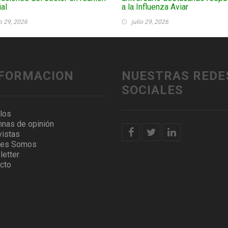
al
a la Influenza Aviar
io 29, 2026
julio 29, 2026
NFORMACION
NUESTRAS REDE
SOCIALES
ulos
nas de opinión
vistas
nes Somos
etter
cto