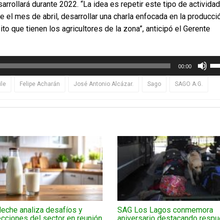
rollará durante 2022. “La idea es repetir este tipo de activida
el mes de abril, desarrollar una charla enfocada en la producci
to que tienen los agricultores de la zona”, anticipó el Gerente
Uti
00:00
las
tec
ile
Felipe Acharán
José Antonio Alcázar.
Sago
SAGO A.G.
de
fle
arr
pa
au
o
dis
el
vo
eche analiza desafíos y
SAG Los Lagos conmemora
cciones del sector en reunión
aniversario destacando respu