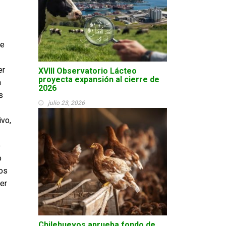
ue
er
XVIII Observatorio Lácteo
proyecta expansión al cierre de
a
2026
s
julio 23, 2026
ivo,
o
o
os
er
Chilehuevos aprueba fondo de