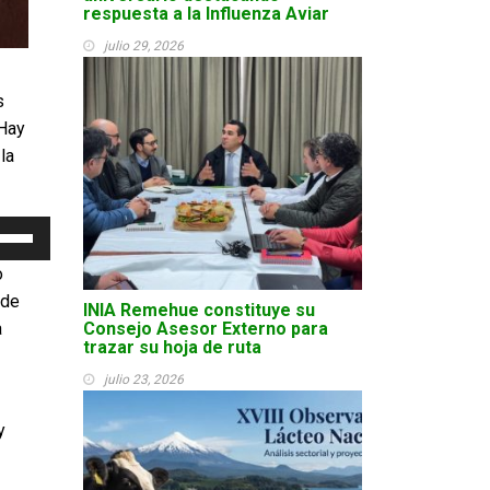
respuesta a la Influenza Aviar
julio 29, 2026
s
 Hay
la
liza
las
o
 de
INIA Remehue constituye su
cha
a
Consejo Asesor Externo para
iba/abajo
trazar su hoja de ruta
ra
mentar
julio 23, 2026
minuir
y
lumen.