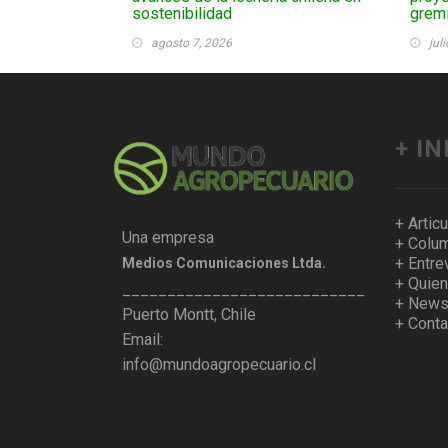
sostenibilidad
gremi
agosto 7, 2026
jul
+ I
+ Artic
Una empresa
+ Colum
+ Entre
Medios Comunicaciones Ltda.
+ Quie
___________________________________
+ Newsl
Puerto Montt, Chile
+ Conta
Email:
info@mundoagropecuario.cl