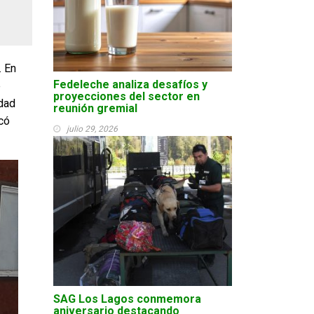
. En
Fedeleche analiza desafíos y
e
proyecciones del sector en
idad
reunión gremial
icó
julio 29, 2026
SAG Los Lagos conmemora
aniversario destacando