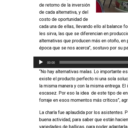
de retorno de la inversión
de cada alternativa, y del
costo de oportunidad de
cada una de ellas, llevando ello al balance 
les sirva, las que se diferencian en producc
alternativas que producen más en otoño, en p
época que se nos acerca”, sostuvo por su pa
Reproductor
00:00
de
audio
“No hay alternativas malas. Lo importante e
existe el producto perfecto ni una sola solu
la misma manera y con la misma entrega. El i
escasez. Por eso la idea de este tipo de enc
forraje en esos momentos más críticos”, ag
La charla fue aplaudida por los asistentes. 
buena actividad, para saber que están haci
variedades de ballicas, para poder adaptarlas 