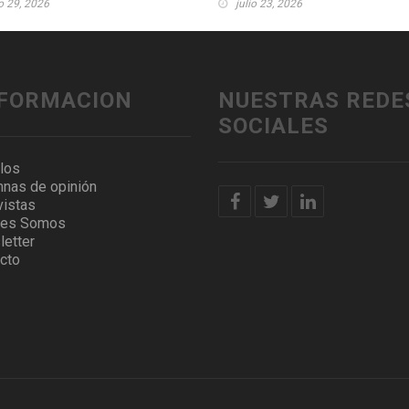
io 29, 2026
julio 23, 2026
NFORMACION
NUESTRAS REDE
SOCIALES
ulos
nas de opinión
vistas
nes Somos
etter
cto