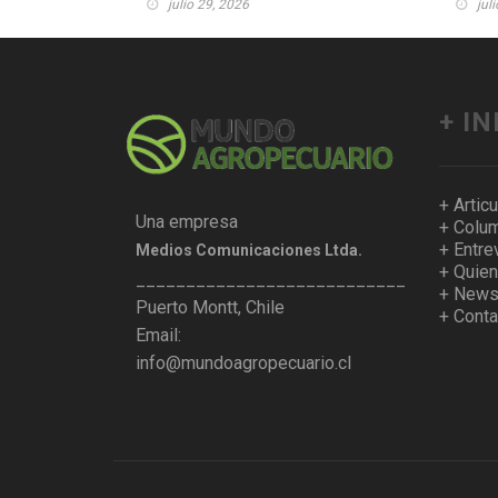
julio 29, 2026
jul
+ I
+ Artic
Una empresa
+ Colum
+ Entre
Medios Comunicaciones Ltda.
+ Quie
___________________________________
+ Newsl
Puerto Montt, Chile
+ Conta
Email:
info@mundoagropecuario.cl