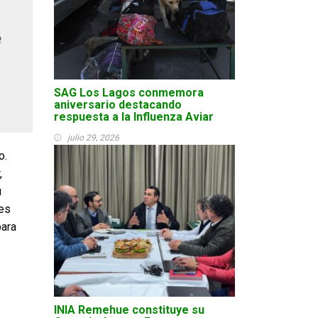
e
SAG Los Lagos conmemora
aniversario destacando
respuesta a la Influenza Aviar
julio 29, 2026
o.
,
u
tes
para
INIA Remehue constituye su