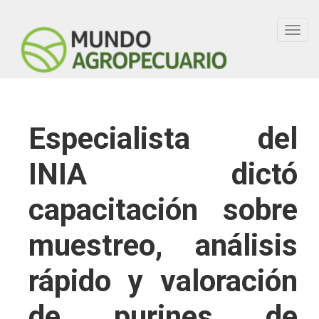
Toggl
navig
Especialista del
INIA dictó
capacitación sobre
muestreo, análisis
rápido y valoración
de purines de