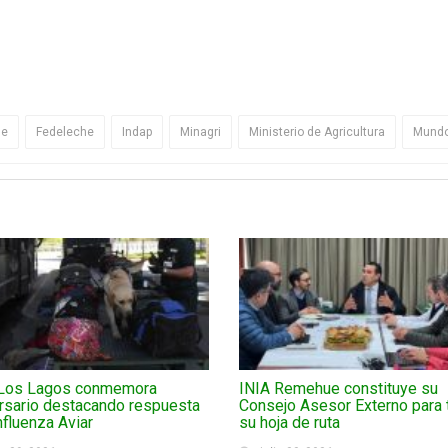
ue
Fedeleche
Indap
Minagri
Ministerio de Agricultura
Mundo
Los Lagos conmemora
INIA Remehue constituye su
rsario destacando respuesta
Consejo Asesor Externo para 
Influenza Aviar
su hoja de ruta