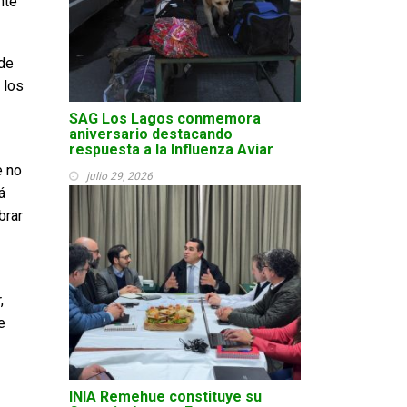
nte
 de
 los
SAG Los Lagos conmemora
aniversario destacando
respuesta a la Influenza Aviar
e no
julio 29, 2026
á
brar
,
e
INIA Remehue constituye su