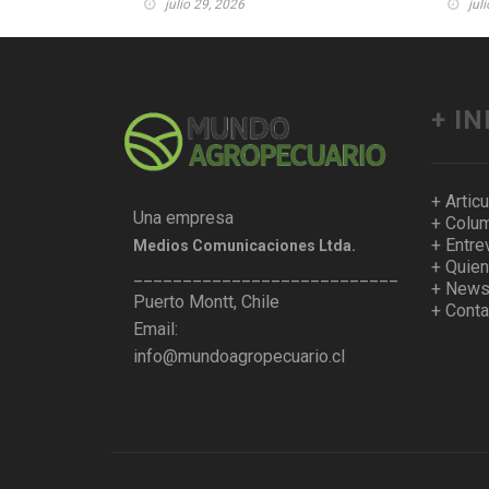
julio 29, 2026
jul
+ I
+ Artic
Una empresa
+ Colum
+ Entre
Medios Comunicaciones Ltda.
+ Quie
___________________________________
+ Newsl
Puerto Montt, Chile
+ Conta
Email:
info@mundoagropecuario.cl