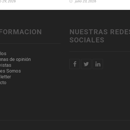
io 29, 2026
julio 23, 2026
NFORMACION
NUESTRAS REDE
SOCIALES
ulos
nas de opinión
vistas
nes Somos
etter
cto