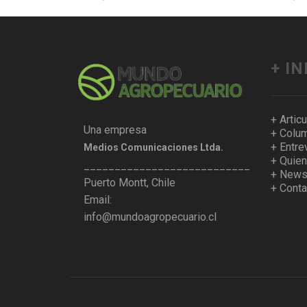
+ I
+ Artic
Una empresa
+ Colum
+ Entre
Medios Comunicaciones Ltda.
+ Quie
___________________________________
+ Newsl
Puerto Montt, Chile
+ Conta
Email:
info@mundoagropecuario.cl