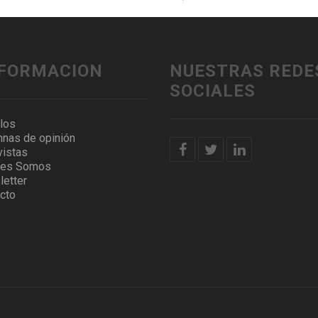
NFORMACION
NUESTRAS REDE
SOCIALES
ulos
nas de opinión
vistas
nes Somos
etter
cto