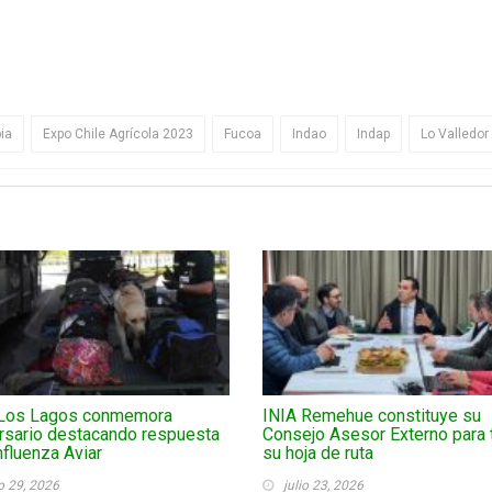
ia
Expo Chile Agrícola 2023
Fucoa
Indao
Indap
Lo Valledor
Los Lagos conmemora
INIA Remehue constituye su
rsario destacando respuesta
Consejo Asesor Externo para 
Influenza Aviar
su hoja de ruta
io 29, 2026
julio 23, 2026