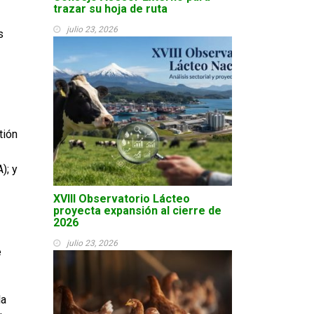
trazar su hoja de ruta
julio 23, 2026
s
tión
); y
XVIII Observatorio Lácteo
proyecta expansión al cierre de
2026
julio 23, 2026
e
la