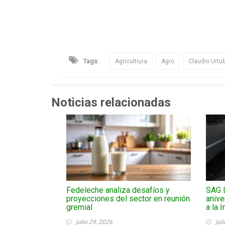
Tags:
Agricultiura
Agro
Claudio Urtub
Noticias relacionadas
Fedeleche analiza desafíos y
SAG 
proyecciones del sector en reunión
anive
gremial
a la 
julio 29, 2026
jul