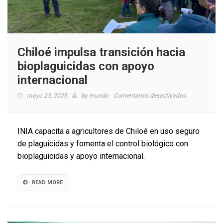
Chiloé impulsa transición hacia
bioplaguicidas con apoyo
internacional
en
mayo 23, 2025
by
mundo
Comentarios desactivados
Chiloé
impulsa
transición
INIA capacita a agricultores de Chiloé en uso seguro
hacia
de plaguicidas y fomenta el control biológico con
bioplaguicida
bioplaguicidas y apoyo internacional.
con
apoyo
internacional
READ MORE