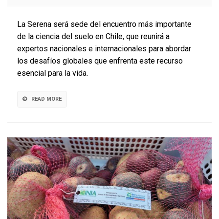
Chile
organiza
La Serena será sede del encuentro más importante
XV
de la ciencia del suelo en Chile, que reunirá a
Congreso
expertos nacionales e internacionales para abordar
Nacional
de
los desafíos globales que enfrenta este recurso
la
esencial para la vida.
Ciencia
del
Suelo
READ MORE