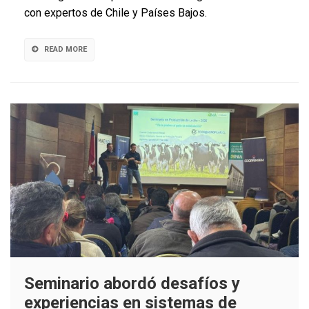
con expertos de Chile y Países Bajos.
sobre
recarga
de
READ MORE
acuíferos
Seminario abordó desafíos y
experiencias en sistemas de