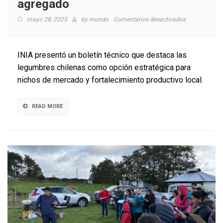
agregado
en
mayo 28, 2025
by
mundo
Comentarios desactivados
INIA
promueve
legumbres
INIA presentó un boletín técnico que destaca las
chilenas
legumbres chilenas como opción estratégica para
como
nichos de mercado y fortalecimiento productivo local.
alternativa
con
valor
READ MORE
agregado