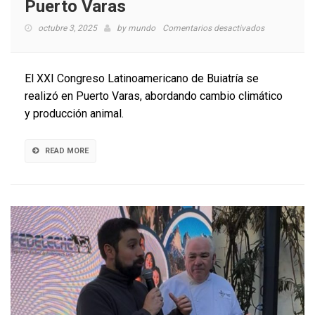
Puerto Varas
en
octubre 3, 2025
by
mundo
Comentarios desactivados
Con
éxito
se
El XXI Congreso Latinoamericano de Buiatría se
desarrolló
realizó en Puerto Varas, abordando cambio climático
Congreso
y producción animal.
Latinoameri
de
Buiatría
READ MORE
en
Puerto
Varas