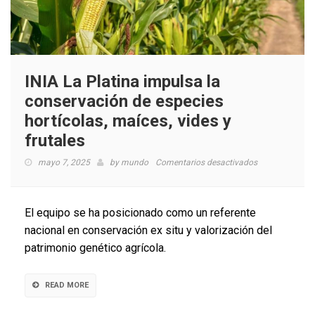
INIA La Platina impulsa la
conservación de especies
hortícolas, maíces, vides y
frutales
en
mayo 7, 2025
by
mundo
Comentarios desactivados
INIA
La
Platina
El equipo se ha posicionado como un referente
impulsa
nacional en conservación ex situ y valorización del
la
patrimonio genético agrícola.
conservación
de
especies
READ MORE
hortícolas,
maíces,