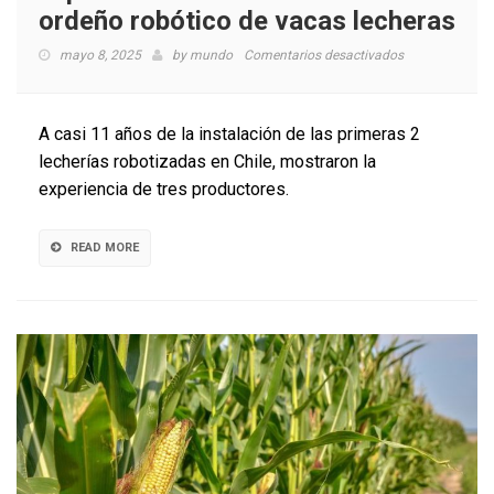
ordeño robótico de vacas lecheras
en
mayo 8, 2025
by
mundo
Comentarios desactivados
Seminario
abordó
desafíos
A casi 11 años de la instalación de las primeras 2
y
lecherías robotizadas en Chile, mostraron la
experiencias
experiencia de tres productores.
en
sistemas
de
READ MORE
ordeño
robótico
de
vacas
lecheras