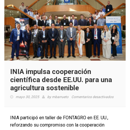
INIA impulsa cooperación
científica desde EE.UU. para una
agricultura sostenible
en
mayo 30, 2025
by
mbarrueto
Comentarios desactivados
INIA
impulsa
cooperaci
INIA participó en taller de FONTAGRO en EE. UU.,
científica
reforzando su compromiso con la cooperación
desde