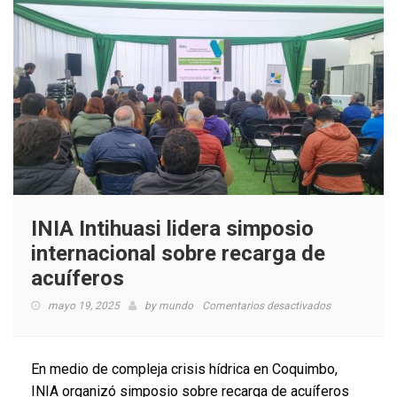
INIA Intihuasi lidera simposio
internacional sobre recarga de
acuíferos
en
mayo 19, 2025
by
mundo
Comentarios desactivados
INIA
Intihuasi
lidera
En medio de compleja crisis hídrica en Coquimbo,
simposio
INIA organizó simposio sobre recarga de acuíferos
internacional