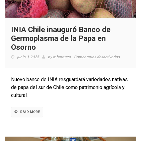
INIA Chile inauguró Banco de
Germoplasma de la Papa en
Osorno
en
junio 3, 2025
by
mbarrueto
Comentarios desactivados
INIA
Chile
inauguró
Nuevo banco de INIA resguardará variedades nativas
Banco
de papa del sur de Chile como patrimonio agrícola y
de
cultural.
Germoplas
de
la
READ MORE
Papa
en
Osorno