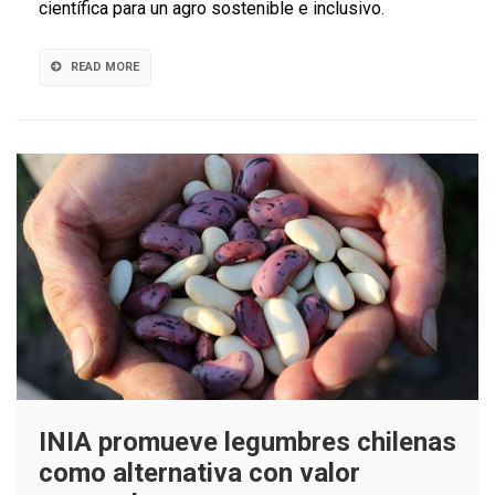
científica para un agro sostenible e inclusivo.
EE.UU.
para
una
READ MORE
agricultur
sostenible
INIA promueve legumbres chilenas
como alternativa con valor