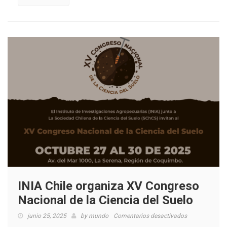
leche
de
vaca
Jersey
sin
pasteurizar
INIA Chile organiza XV Congreso
Nacional de la Ciencia del Suelo
en
junio 25, 2025
by
mundo
Comentarios desactivados
INIA