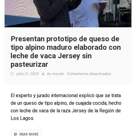
Presentan prototipo de queso de
tipo alpino maduro elaborado con
leche de vaca Jersey sin
pasteurizar
en
julio 21, 2025
by
mundo
Comentarios desactivados
Presentan
prototipo
de
El experto y jurado internacional explicó que se trata
queso
de un queso de tipo alpino, de cuajada cocida, hecho
de
con leche de vaca de la raza Jersey de la Región de
tipo
alpino
Los Lagos.
maduro
elaborado
con
READ MORE