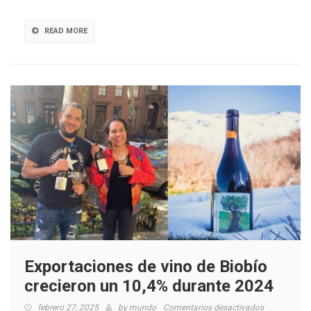
en
volumen
READ MORE
y
valor
Exportaciones de vino de Biobío
crecieron un 10,4% durante 2024
en
febrero 27, 2025
by
mundo
Comentarios desactivados