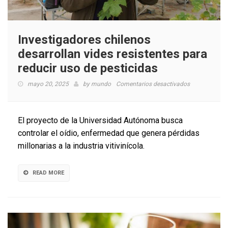
Investigadores chilenos
desarrollan vides resistentes para
reducir uso de pesticidas
en
mayo 20, 2025
by
mundo
Comentarios desactivados
Investigadore
chilenos
desarrollan
El proyecto de la Universidad Autónoma busca
vides
controlar el oídio, enfermedad que genera pérdidas
resistentes
millonarias a la industria vitivinícola.
para
reducir
uso
READ MORE
de
pesticidas