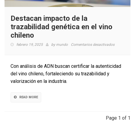
Destacan impacto de la
trazabilidad genética en el vino
chileno
en
febrero 19, 2025
by
mundo
Comentarios desactivados
Destacan
impacto
de
Con análisis de ADN buscan certificar la autenticidad
la
del vino chileno, fortaleciendo su trazabilidad y
trazabilidad
valorización en la industria.
genética
en
el
READ MORE
vino
chileno
Page 1 of 1