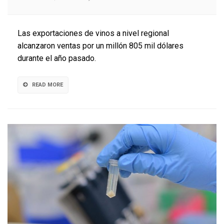
Exportacion
de
vino
Las exportaciones de vinos a nivel regional
de
alcanzaron ventas por un millón 805 mil dólares
Biobío
durante el año pasado.
crecieron
un
10,4%
READ MORE
durante
2024