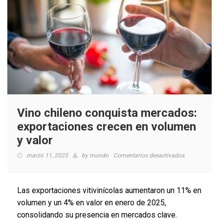
Vino chileno conquista mercados:
exportaciones crecen en volumen
y valor
en
marzo 11, 2025
by
mundo
Comentarios desactivados
Vino
chileno
conquista
Las exportaciones vitivinícolas aumentaron un 11% en
mercados:
volumen y un 4% en valor en enero de 2025,
exportacione
consolidando su presencia en mercados clave.
crecen