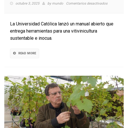
en
octubre 3, 2025
by
mundo
Comentarios desactivados
UC
lanza
manual
La Universidad Católica lanzó un manual abierto que
I+D+i
entrega herramientas para una vitivinicultura
para
sustentable e inocua.
viñas
sustentables
e
READ MORE
inocuas