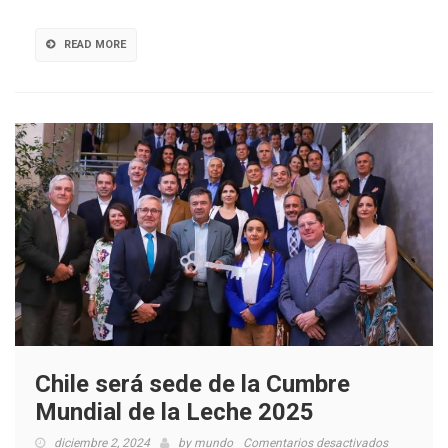
destacado
y
READ MORE
nuevos
hitos
Chile será sede de la Cumbre
Mundial de la Leche 2025
en
diciembre 2, 2024
by
mundo
Comentarios desactivados