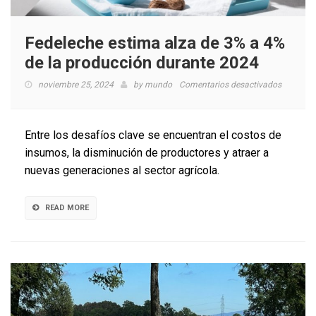
Fedeleche estima alza de 3% a 4%
de la producción durante 2024
en
noviembre 25, 2024
by
mundo
Comentarios desactivados
Fedelech
estima
alza
Entre los desafíos clave se encuentran el costos de
de
insumos, la disminución de productores y atraer a
3%
nuevas generaciones al sector agrícola.
a
4%
de
READ MORE
la
producci
durante
2024