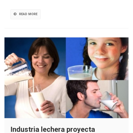
sector
lechero
READ MORE
Industria lechera proyecta