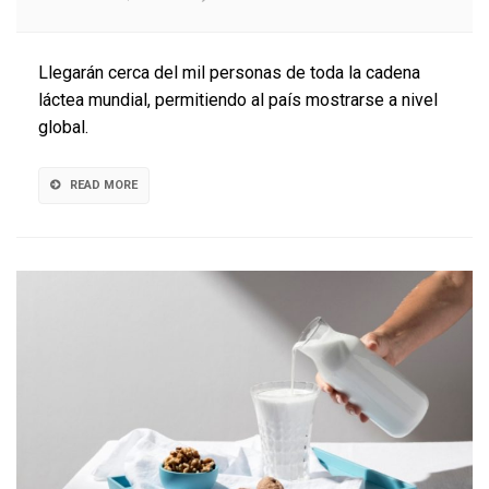
Chile
será
sede
Llegarán cerca del mil personas de toda la cadena
de
láctea mundial, permitiendo al país mostrarse a nivel
la
global.
Cumbre
Mundial
de
READ MORE
la
Leche
2025