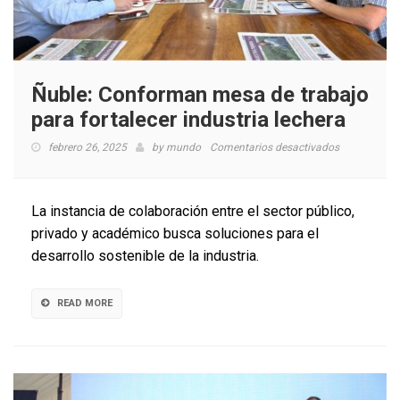
Ñuble: Conforman mesa de trabajo
para fortalecer industria lechera
en
febrero 26, 2025
by
mundo
Comentarios desactivados
Ñuble:
Conforman
mesa
La instancia de colaboración entre el sector público,
de
privado y académico busca soluciones para el
trabajo
desarrollo sostenible de la industria.
para
fortalecer
industria
READ MORE
lechera