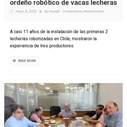
ordeño robótico de vacas lecheras
en
mayo 8, 2025
by
mundo
Comentarios desactivados
Seminario
abordó
desafíos
A casi 11 años de la instalación de las primeras 2
y
lecherías robotizadas en Chile, mostraron la
experiencias
experiencia de tres productores.
en
sistemas
de
READ MORE
ordeño
robótico
de
vacas
lecheras