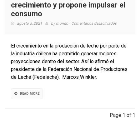
crecimiento y propone impulsar el
consumo
en
agosto 5, 2021
by
mundo
Comentarios desactivados
Industria
lechera
proyecta
El crecimiento en la producción de leche por parte de
crecimiento
la industria chilena ha permitido generar mejores
y
proyecciones dentro del sector. Así lo afirmó el
propone
impulsar
presidente de la Federación Nacional de Productores
el
de Leche (Fedeleche), Marcos Winkler.
consumo
READ MORE
Page 1 of 1