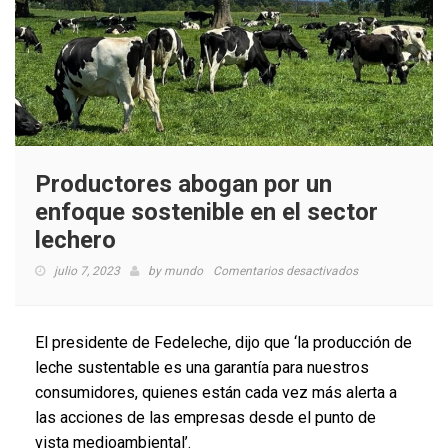
Productores abogan por un
enfoque sostenible en el sector
lechero
en
julio 7, 2023
by
mundo
Comentarios desactivados
Productores
abogan
por
El presidente de Fedeleche, dijo que ‘la producción de
un
leche sustentable es una garantía para nuestros
enfoque
consumidores, quienes están cada vez más alerta a
sostenible
en
las acciones de las empresas desde el punto de
el
vista medioambiental’.