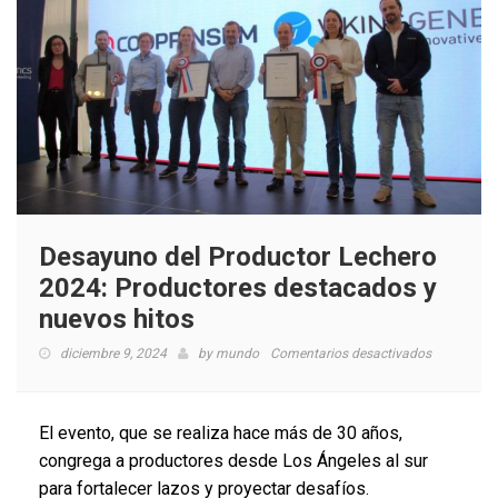
Desayuno del Productor Lechero
2024: Productores destacados y
nuevos hitos
en
diciembre 9, 2024
by
mundo
Comentarios desactivados
Desayuno
del
Productor
El evento, que se realiza hace más de 30 años,
Lechero
congrega a productores desde Los Ángeles al sur
2024:
para fortalecer lazos y proyectar desafíos.
Productore