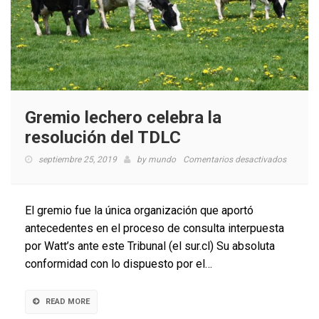
Gremio lechero celebra la
resolución del TDLC
en
septiembre 25, 2019
by
mundo
Comentarios desactivados
Gremio
lechero
celebra
El gremio fue la única organización que aportó
la
antecedentes en el proceso de consulta interpuesta
resoluci
por Watt’s ante este Tribunal (el sur.cl) Su absoluta
del
TDLC
conformidad con lo dispuesto por el…
READ MORE