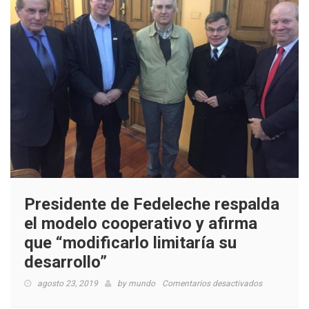
Presidente de Fedeleche respalda
el modelo cooperativo y afirma
que “modificarlo limitaría su
desarrollo”
en
agosto 23, 2019
by
mundo
Comentarios desactivados
Presidente