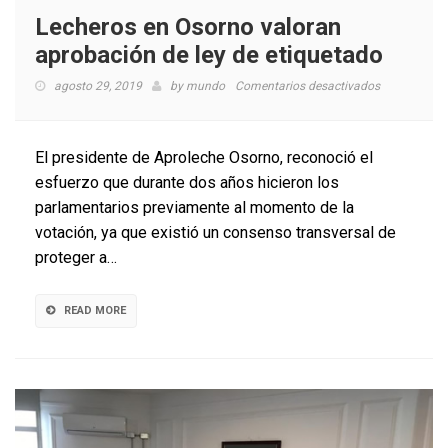
Lecheros en Osorno valoran
aprobación de ley de etiquetado
en
agosto 29, 2019
by
mundo
Comentarios desactivados
Lecheros
en
Osorno
El presidente de Aproleche Osorno, reconoció el
valoran
esfuerzo que durante dos años hicieron los
aprobación
parlamentarios previamente al momento de la
de
ley
votación, ya que existió un consenso transversal de
de
proteger a…
etiquetado
READ MORE