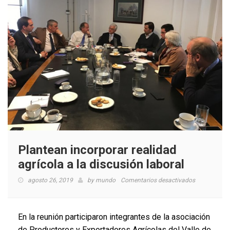
Plantean incorporar realidad
agrícola a la discusión laboral
en
agosto 26, 2019
by
mundo
Comentarios desactivados
Plantean
incorporar
realidad
En la reunión participaron integrantes de la asociación
agrícola
de Productores y Exportadores Agrícolas del Valle de