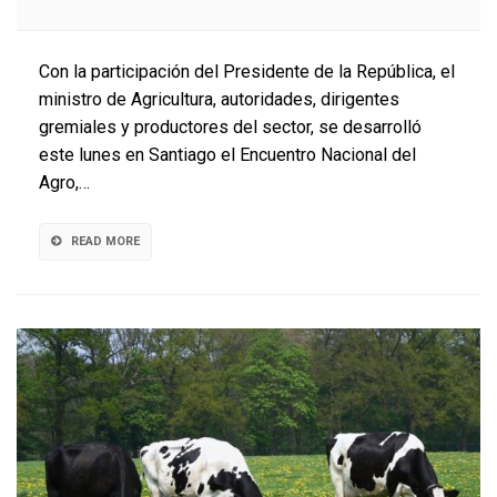
Fedeleche
participa
en
Con la participación del Presidente de la República, el
el
ministro de Agricultura, autoridades, dirigentes
Encuentro
gremiales y productores del sector, se desarrolló
Nacional
del
este lunes en Santiago el Encuentro Nacional del
Agro
Agro,…
READ MORE