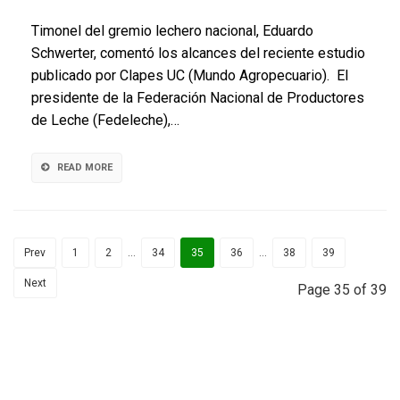
de
Fedeleche
Timonel del gremio lechero nacional, Eduardo
respalda
Schwerter, comentó los alcances del reciente estudio
el
publicado por Clapes UC (Mundo Agropecuario). El
modelo
cooperativo
presidente de la Federación Nacional de Productores
y
de Leche (Fedeleche),…
afirma
que
“modificarlo
READ MORE
limitaría
su
desarrollo”
Prev
1
2
…
34
35
36
…
38
39
Next
Page 35 of 39