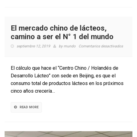
El mercado chino de lácteos,
camino a ser el N° 1 del mundo
en
septiembre 12, 2019
by
mundo
Comentarios desactivados
El
mercad
chino
El cálculo que hace el “Centro Chino / Holandés de
de
Desarrollo Lácteo” con sede en Beijing, es que el
lácteos,
consumo total de productos lácteos en los próximos
camino
a
cinco años crecería…
ser
el
N°
READ MORE
1
del
mundo