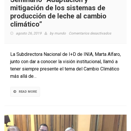
mitigación de los sistemas de
producción de leche al cambio
climático”
en
agosto 26, 2019
by
mundo
Comentarios desactivados
Seminario
“Adaptación
y
La Subdirectora Nacional de I+D de INIA, Marta Alfaro,
mitigación
junto con dar a conocer la visión institucional, llamó a
de
tener siempre presente el tema del Cambio Climático
los
sistemas
más allá de…
de
producción
de
READ MORE
leche
al
cambio
climático”