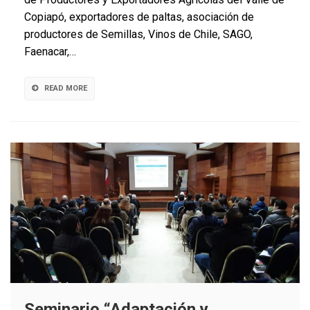
a
Copiapó, exportadores de paltas, asociación de
la
discusión
productores de Semillas, Vinos de Chile, SAGO,
laboral
Faenacar,…
READ MORE
Seminario “Adaptación y