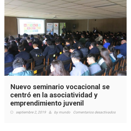
Nuevo seminario vocacional se
centró en la asociatividad y
emprendimiento juvenil
en
septiembre 2, 2019
by
mundo
Comentarios desactivados
Nuevo
seminario
vocaciona