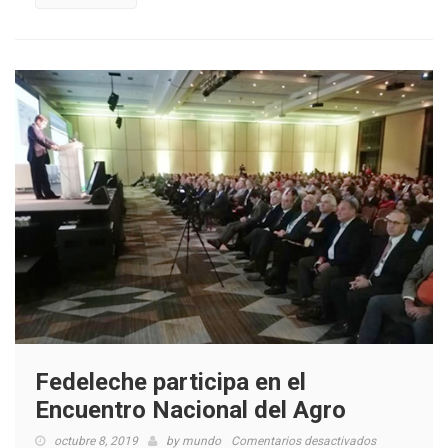
agosto
2019
Fedeleche participa en el
Encuentro Nacional del Agro
en
octubre 8, 2019
by
mundo
Comentarios desactivados