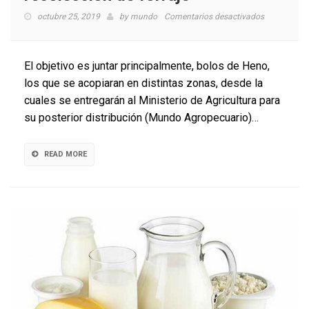
en
octubre 25, 2019
by
mundo
Comentarios desactivados
Se
inicia
campaña
El objetivo es juntar principalmente, bolos de Heno,
solidaria
los que se acopiaran en distintas zonas, desde la
de
cuales se entregarán al Ministerio de Agricultura para
recolección
de
su posterior distribución (Mundo Agropecuario)…
forraje
READ MORE