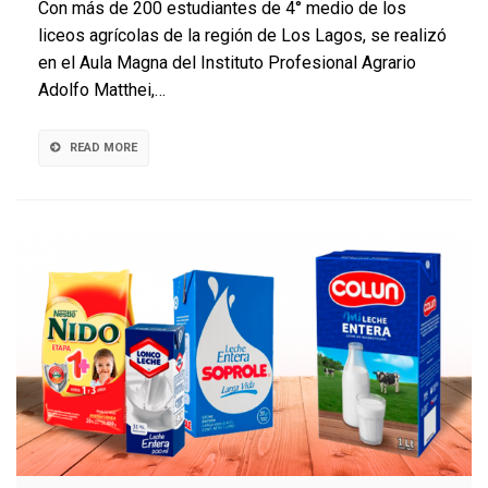
Con más de 200 estudiantes de 4° medio de los
se
liceos agrícolas de la región de Los Lagos, se realizó
centró
en el Aula Magna del Instituto Profesional Agrario
en
la
Adolfo Matthei,…
asociativ
y
emprendi
READ MORE
juvenil