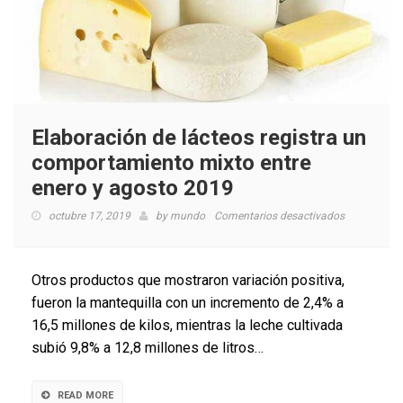
Elaboración de lácteos registra un
comportamiento mixto entre
enero y agosto 2019
en
octubre 17, 2019
by
mundo
Comentarios desactivados
Elaboración
de
lácteos
Otros productos que mostraron variación positiva,
registra
fueron la mantequilla con un incremento de 2,4% a
un
16,5 millones de kilos, mientras la leche cultivada
comportami
mixto
subió 9,8% a 12,8 millones de litros…
entre
enero
y
READ MORE