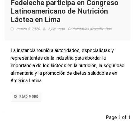
Fedeleche participa en Congreso
Latinoamericano de Nutrición
Láctea en Lima
en
marzo 5, 2026
by
mundo
Comentarios desactivados
Fedeleche
participa
en
La instancia reunió a autoridades, especialistas y
Congreso
representantes de la industria para abordar la
Latinoameric
importancia de los lácteos en la nutrición, la seguridad
de
Nutrición
alimentaria y la promoción de dietas saludables en
Láctea
América Latina.
en
Lima
READ MORE
Page 1 of 1