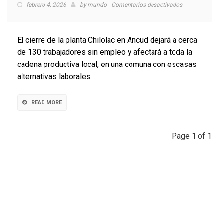
en
febrero 4, 2026
by
mundo
Comentarios desactivados
Chilolac
cierra
tras
El cierre de la planta Chilolac en Ancud dejará a cerca
56
de 130 trabajadores sin empleo y afectará a toda la
años
cadena productiva local, en una comuna con escasas
de
operaciones
alternativas laborales.
READ MORE
Page 1 of 1