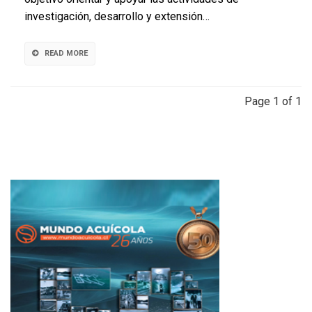
sector
investigación, desarrollo y extensión…
privado
para
constituir
READ MORE
Consejo
Asesor
Externo
Page 1 of 1