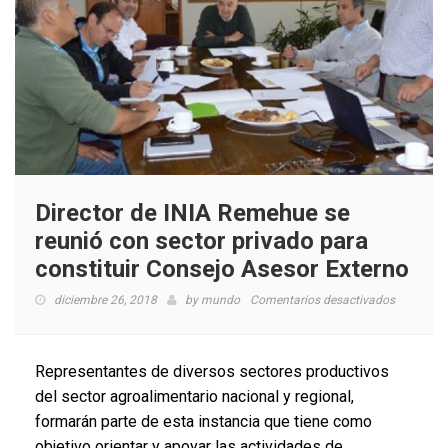
Director de INIA Remehue se
reunió con sector privado para
constituir Consejo Asesor Externo
en
diciembre 26, 2018
by
mundo
Comentarios desactivados
Director
de
INIA
Representantes de diversos sectores productivos
Remehue
del sector agroalimentario nacional y regional,
se
formarán parte de esta instancia que tiene como
reunió
con
objetivo orientar y apoyar las actividades de