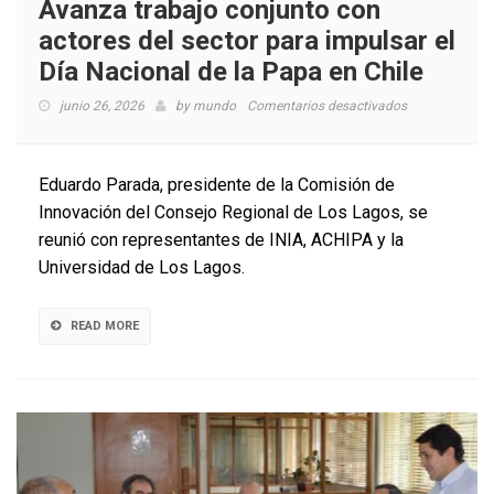
Avanza trabajo conjunto con
actores del sector para impulsar el
Día Nacional de la Papa en Chile
en
junio 26, 2026
by
mundo
Comentarios desactivados
Avanza
trabajo
conjunto
Eduardo Parada, presidente de la Comisión de
con
Innovación del Consejo Regional de Los Lagos, se
actores
reunió con representantes de INIA, ACHIPA y la
del
sector
Universidad de Los Lagos.
para
impulsar
el
READ MORE
Día
Nacional
de
la
Papa
en
Chile