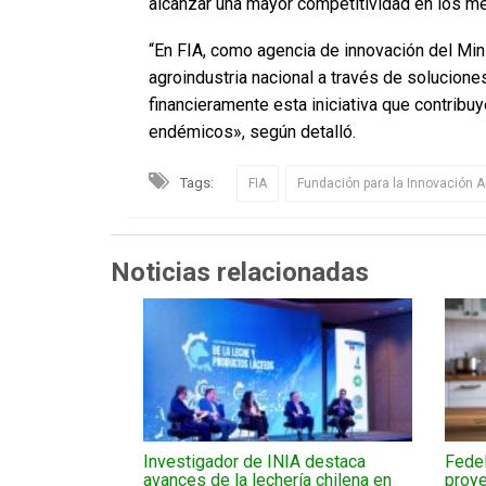
alcanzar una mayor competitividad en los me
“En FIA, como agencia de innovación del Min
agroindustria nacional a través de solucione
financieramente esta iniciativa que contribuy
endémicos», según detalló.
Tags:
FIA
Fundación para la Innovación A
Noticias relacionadas
Investigador de INIA destaca
Fedel
avances de la lechería chilena en
proye