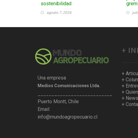
sostenibilidad
gremi
agosto 7, 2026
jul
+ I
+ Artic
Una empresa
+ Colum
+ Entre
Medios Comunicaciones Ltda.
+ Quie
___________________________________
+ Newsl
Puerto Montt, Chile
+ Conta
Email:
info@mundoagropecuario.cl