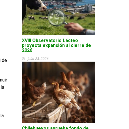
XVIII Observatorio Lácteo
proyecta expansión al cierre de
2026
julio 23, 2026
i de
nuir
 la
la
Chilehuevos aprueba fondo de