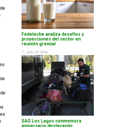
 de
e
Fedeleche analiza desafíos y
proyecciones del sector en
reunión gremial
julio 29, 2026
 es
ile
 de
us
les
SAG Los Lagos conmemora
e
aniversario destacando