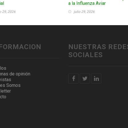
al
a la Influenza Aviar
io 29, 2026
julio 29, 2026
NFORMACION
NUESTRAS REDE
SOCIALES
ulos
nas de opinión
vistas
nes Somos
etter
cto