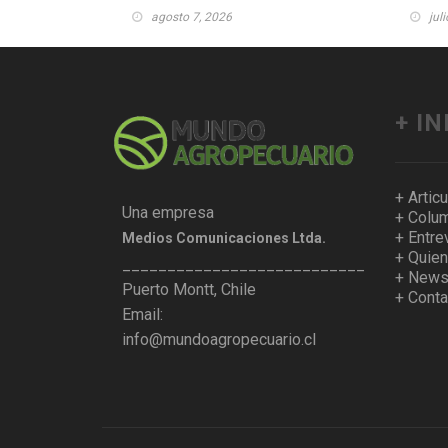
agosto 7, 2026
jul
+ I
+ Artic
Una empresa
+ Colum
+ Entre
Medios Comunicaciones Ltda.
+ Quie
___________________________________
+ Newsl
Puerto Montt, Chile
+ Conta
Email:
info@mundoagropecuario.cl