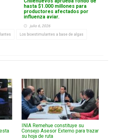
Chilehuevos aprueba fondo de
hasta $1.000 millones para
productores afectados por
influenza aviar.
julio 6, 2026
ulantes
Los bioestimulantes a base de algas
INIA Remehue constituye su
esta
Consejo Asesor Externo para trazar
su hoja de ruta