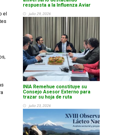
respuesta a la Influenza Aviar
o el
julio 29, 2026
ntes
os,
as
INIA Remehue constituye su
Consejo Asesor Externo para
ra
trazar su hoja de ruta
y
julio 23, 2026