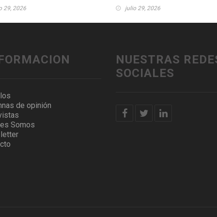
io 29, 2026
julio 29, 2026
NFORMACION
NUESTRAS REDE
SOCIALES
ulos
nas de opinión
vistas
nes Somos
etter
cto