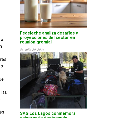
Fedeleche analiza desafíos y
proyecciones del sector en
 a
reunión gremial
m
julio 29, 2026
ores
os
ue
 las
n
rés
SAG Los Lagos conmemora
aniversario destacando