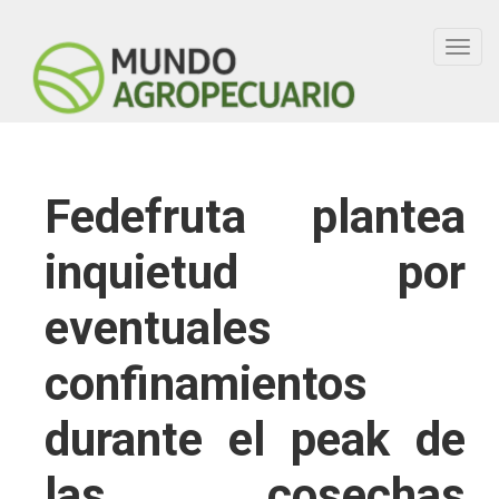
Toggl
navig
Fedefruta plantea
inquietud por
eventuales
confinamientos
durante el peak de
las cosechas