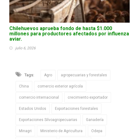
Chilehuevos aprueba fondo de hasta $1.000
millones para productores afectados por influenza
aviar.
julio 6, 2026
Tags:
Agro
agropecuarias y forestales
China
comercio exterior agrícola
comercio internacional
crecimiento exportador
Estados Unidos
Exportaciones forestales
Exportaciones Silvoagropecuarias
Ganadería
Minagri
Ministerio de Agricultura
Odepa