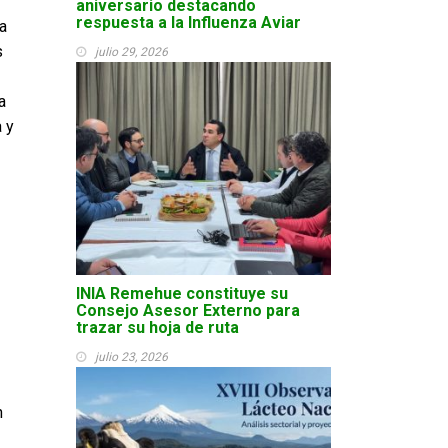
aniversario destacando
respuesta a la Influenza Aviar
a
s
julio 29, 2026
-
a
 y
INIA Remehue constituye su
Consejo Asesor Externo para
trazar su hoja de ruta
julio 23, 2026
n