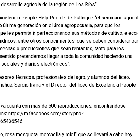
desarrollo agrícola de la región de Los Ríos”.
 Excelencia People Help People de Pullinque “el seminario agríco
e última generación en el área agropecuaria, para que los
que les permita ir perfeccionando sus métodos de cultivo, elecc
hídricos, entre otros conocimientos, que se deben considerar pa
sechas o producciones que sean rentables, tanto para los
sentido pretendemos llegar a toda la comunidad haciendo una
 sociales y diarios electrónicos”.
asesores técnicos, profesionales del agro, y alumnos del liceo,
ehue, Sergio Iraira y el Director del liceo de Excelencia People
e ya cuenta con más de 500 reproducciones, encontrándose
 link: https://m.facebook.com/story.php?
665436546
o, rosa mosqueta, morchella y miel” que se llevará a cabo hoy