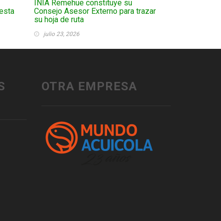
INIA Remehue constituye su
esta
Consejo Asesor Externo para trazar
su hoja de ruta
julio 23, 2026
S
OTRA EMPRESA