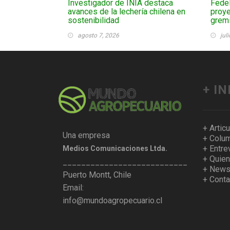
Investigador de INIA destaca
Fedel
avances de la lechería chilena en
proye
sostenibilidad
gremi
agosto 7, 2026
jul
+ I
+ Artic
Una empresa
+ Colum
+ Entre
Medios Comunicaciones Ltda.
+ Quie
___________________________________
+ Newsl
Puerto Montt, Chile
+ Conta
Email:
info@mundoagropecuario.cl