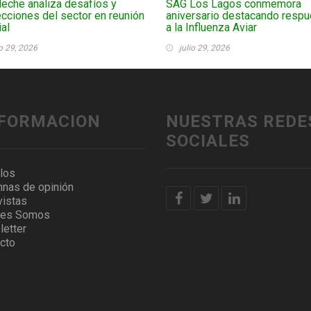
eche analiza desafíos y
SAG Los Lagos conmemora
cciones del sector en reunión
aniversario destacando respu
al
a la Influenza Aviar
io 29, 2026
julio 29, 2026
NFORMACION
NUESTRAS REDE
SOCIALES
ulos
nas de opinión
vistas
nes Somos
etter
cto