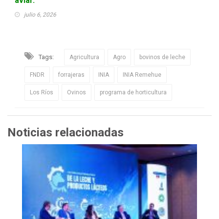
aviar.
julio 6, 2026
Tags:
Agricultura
Agro
bovinos de leche
FNDR
forrajeras
INIA
INIA Remehue
Los Ríos
Ovinos
programa de horticultura
Noticias relacionadas