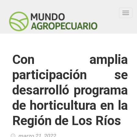
Toggl
navig
Con amplia
participación se
desarrolló programa
de horticultura en la
Región de Los Ríos
marzo 21, 2022