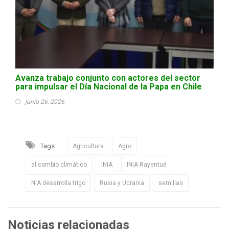
Avanza trabajo conjunto con actores del sector
para impulsar el Día Nacional de la Papa en Chile
junio 26, 2026
Tags:
Agricultura
Agro
al cambio climático
INIA
INIA Rayentué
NIA desarrolla trigo
Rusia y Ucrania
semillas
Noticias relacionadas