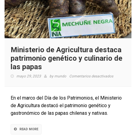
Ministerio de Agricultura destaca
patrimonio genético y culinario de
las papas
en
mayo 29, 2023
by
mundo
Comentarios desactivados
Ministerio
de
Agricultura
En el marco del Día de los Patrimonios, el Ministerio
destaca
de Agricultura destacó el patrimonio genético y
patrimonio
gastronómico de las papas chilenas y nativas.
genético
y
culinario
READ MORE
de