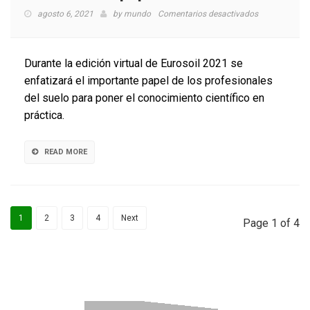
en
agosto 6, 2021
by
mundo
Comentarios desactivados
Investigadore
presentarán
resultados
Durante la edición virtual de Eurosoil 2021 se
de
enfatizará el importante papel de los profesionales
estudio
del suelo para poner el conocimiento científico en
que
muestra
práctica.
efecto
estrés
hídrico
READ MORE
en
el
cultivo
de
1
2
3
4
Next
papa
Page 1 of 4