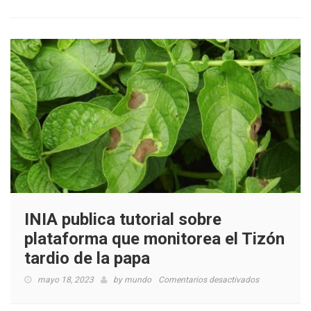
las
papas
INIA publica tutorial sobre
plataforma que monitorea el Tizón
tardio de la papa
en
mayo 18, 2023
by
mundo
Comentarios desactivados
INIA
publica