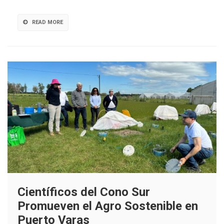
cultivos
de
READ MORE
papa
Científicos del Cono Sur
Promueven el Agro Sostenible en
Puerto Varas