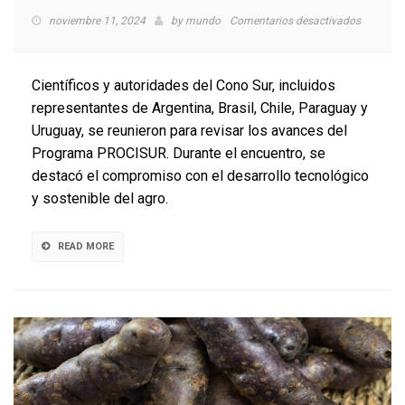
en
noviembre 11, 2024
by
mundo
Comentarios desactivados
Científic
del
Cono
Científicos y autoridades del Cono Sur, incluidos
Sur
representantes de Argentina, Brasil, Chile, Paraguay y
Promuev
Uruguay, se reunieron para revisar los avances del
el
Agro
Programa PROCISUR. Durante el encuentro, se
Sostenib
destacó el compromiso con el desarrollo tecnológico
en
y sostenible del agro.
Puerto
Varas
READ MORE