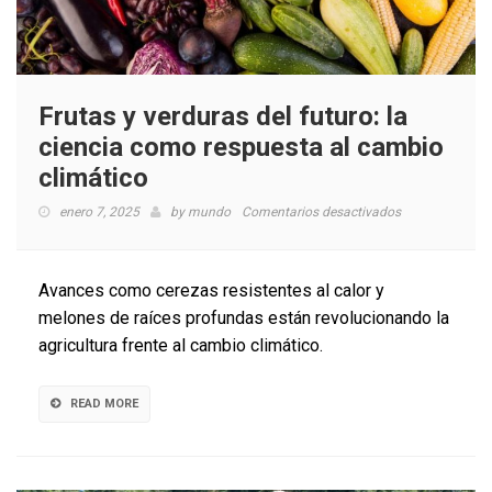
Frutas y verduras del futuro: la
ciencia como respuesta al cambio
climático
en
enero 7, 2025
by
mundo
Comentarios desactivados
Frutas
y
verduras
Avances como cerezas resistentes al calor y
del
melones de raíces profundas están revolucionando la
futuro:
agricultura frente al cambio climático.
la
ciencia
como
READ MORE
respuesta
al
cambio
climático