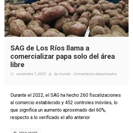
SAG de Los Ríos llama a
comercializar papa solo del área
libre
en
noviembre 7, 2022
by
mundo
Comentarios desactivados
SAG
de
Los
Durante el 2022, el SAG ha hecho 260 fiscalizaciones
Ríos
al comercio establecido y 452 controles móviles, lo
llama
que significa un aumento aproximado del 60%,
a
comerciali
respecto a lo verificado el año anterior
papa
solo
del