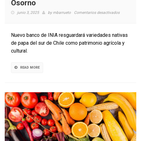
Osorno
en
junio 3, 2025
by
mbarrueto
Comentarios desactivados
INIA
Chile
inauguró
Nuevo banco de INIA resguardará variedades nativas
Banco
de papa del sur de Chile como patrimonio agrícola y
de
cultural.
Germoplas
de
la
READ MORE
Papa
en
Osorno