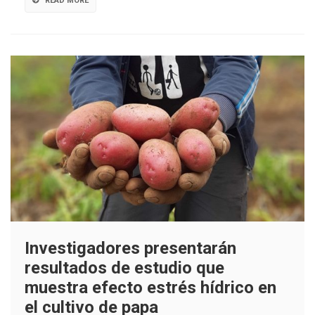
READ MORE
cultivo
de
papas
Investigadores presentarán
resultados de estudio que
muestra efecto estrés hídrico en
el cultivo de papa