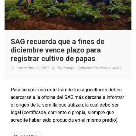
SAG recuerda que a fines de
diciembre vence plazo para
registrar cultivo de papas
en
noviembre 12, 2021
by
mundo
Comentarios desactivados
SAG
recuerda
que
Para cumplir con este trámite los agricultores deben
a
acercarse a la oficina del SAG más cercana e informar
fines
el origen de la semilla que utilizan, la cual debe ser
de
diciembr
legal (certificada, corriente o propia, siempre que
vence
acredite haber sido producida en el mismo predio).
plazo
para
registrar