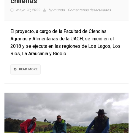
chilenas
en
mayo 20, 2022
by
mundo
Comentarios desactivados
Preparan
producción
de
El proyecto, a cargo de la Facultad de Ciencias
tres
Agrarias y Alimentarias de la UACH, se inició en el
nuevas
2018 y se ejecuta en las regiones de Los Lagos, Los
variedades
de
Ríos, La Araucanía y Biobío.
papas
chilenas
READ MORE