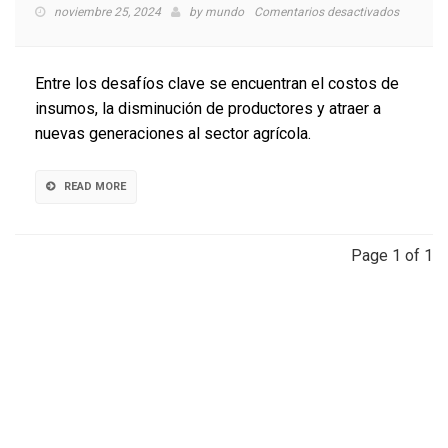
en
noviembre 25, 2024
by
mundo
Comentarios desactivados
Fedelech
estima
alza
Entre los desafíos clave se encuentran el costos de
de
insumos, la disminución de productores y atraer a
3%
nuevas generaciones al sector agrícola.
a
4%
de
READ MORE
la
producci
durante
2024
Page 1 of 1