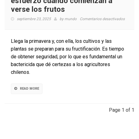
esfuerzo cuando comienzan a
verse los frutos
en
septiembre 23, 2025
by
mundo
Comentarios desactivados
Floració
en
el
Llega la primavera y, con ella, los cultivos y las
agro:
plantas se preparan para su fructificación. Es tiempo
cuidand
de obtener seguridad, por lo que es fundamental un
el
esfuerzo
bactericida que dé certezas a los agricultores
cuando
chilenos.
comienz
a
verse
READ MORE
los
frutos
Page 1 of 1