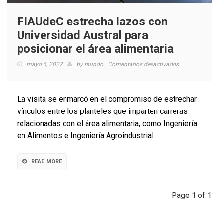
FIAUdeC estrecha lazos con
Universidad Austral para
posicionar el área alimentaria
en
mayo 6, 2022
by
mundo
Comentarios desactivados
FIAUdeC
estrecha
lazos
La visita se enmarcó en el compromiso de estrechar
con
vínculos entre los planteles que imparten carreras
Universidad
relacionadas con el área alimentaria, como Ingeniería
Austral
para
en Alimentos e Ingeniería Agroindustrial.
posicionar
el
área
READ MORE
alimentaria
Page 1 of 1