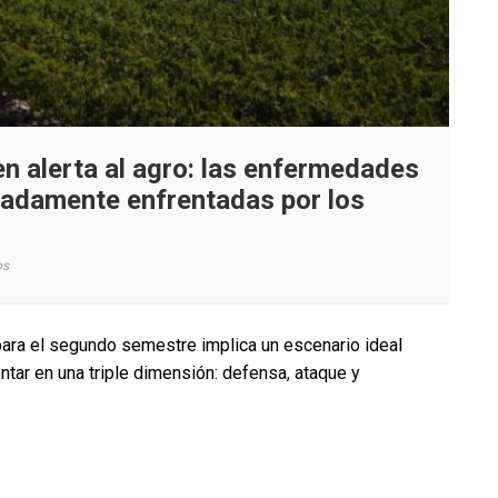
en alerta al agro: las enfermedades
uadamente enfrentadas por los
en
os
El
fenómeno
de
para el segundo semestre implica un escenario ideal
El
ontar en una triple dimensión: defensa, ataque y
Niño
tiene
en
alerta
al
agro: