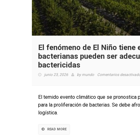
El fenómeno de El Niño tiene 
bacterianas pueden ser adec
bactericidas
junio 23, 2026
by
mundo
Comentarios desactivad
El temido evento climático que se pronostica 
para la proliferación de bacterias. Se debe afr
logística.
READ MORE