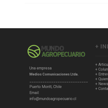
+ I
+ Artic
Una empresa
+ Colum
+ Entre
Medios Comunicaciones Ltda.
+ Quie
___________________________________
+ Newsl
Puerto Montt, Chile
+ Conta
Email:
info@mundoagropecuario.cl