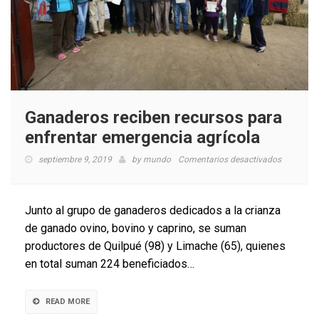
Ganaderos reciben recursos para
enfrentar emergencia agrícola
en
septiembre 9, 2019
by
mundo
Comentarios desactivados
Ganadero
reciben
recursos
Junto al grupo de ganaderos dedicados a la crianza
para
de ganado ovino, bovino y caprino, se suman
enfrentar
productores de Quilpué (98) y Limache (65), quienes
emergenc
agrícola
en total suman 224 beneficiados…
READ MORE