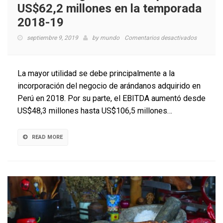
US$62,2 millones en la temporada
2018-19
en
septiembre 9, 2019
by
mundo
Comentarios desactivados
Hortifrut
logra
utilidades
La mayor utilidad se debe principalmente a la
por
incorporación del negocio de arándanos adquirido en
US$62,2
Perú en 2018. Por su parte, el EBITDA aumentó desde
millones
en
US$48,3 millones hasta US$106,5 millones…
la
temporad
2018-
READ MORE
19