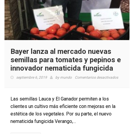
Bayer lanza al mercado nuevas
semillas para tomates y pepinos e
innovador nematicida fungicida
en
septiembre 6, 2019
by
mundo
Comentarios desactivados
Bayer
lanza
al
Las semillas Lauca y El Ganador permiten a los
mercado
clientes un cultivo más eficiente con mejoras en la
nuevas
estética de los vegetales. Por su parte, el nuevo
semillas
para
nematicida fungicida Verango,…
tomates
y