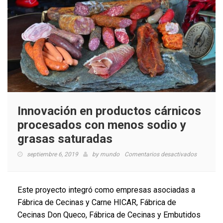
Innovación en productos cárnicos
procesados con menos sodio y
grasas saturadas
en
septiembre 6, 2019
by
mundo
Comentarios desactivados
Innovació
en
producto
Este proyecto integró como empresas asociadas a
cárnicos
Fábrica de Cecinas y Carne HICAR, Fábrica de
procesad
Cecinas Don Queco, Fábrica de Cecinas y Embutidos
con