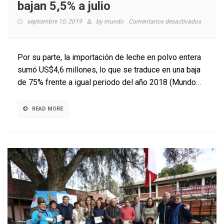
bajan 5,5% a julio
en
septiembre 10, 2019
by
mundo
Comentarios desactivados
Valor
de
las
Por su parte, la importación de leche en polvo entera
importa
sumó US$4,6 millones, lo que se traduce en una baja
lácteas
de 75% frente a igual periodo del año 2018 (Mundo…
bajan
5,5%
a
READ MORE
julio