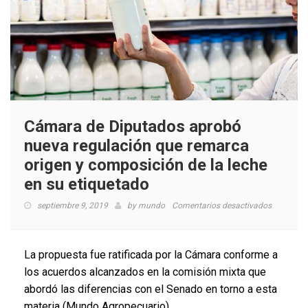
Cámara de Diputados aprobó
nueva regulación que remarca
origen y composición de la leche
en su etiquetado
en
septiembre 9, 2019
by
mundo
Comentarios desactivados
Cámara
de
Diputado
La propuesta fue ratificada por la Cámara conforme a
aprobó
los acuerdos alcanzados en la comisión mixta que
nueva
abordó las diferencias con el Senado en torno a esta
regulació
que
materia (Mundo Agropecuario)….