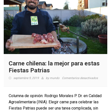
Carne chilena: la mejor para estas
Fiestas Patrias
en
septiembre 9, 2019
by
mundo
Comentarios desactivados
Carne
chilena:
la
Columna de opinión: Rodrigo Morales P. Dr. en Calidad
mejor
Agroalimentaria (INIA). Elegir carne para celebrar las
para
Fiestas Patrias puede ser una tarea complicada, sin
estas