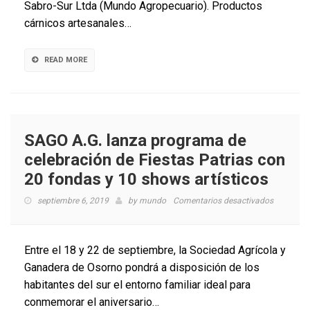
menos
Sabro-Sur Ltda (Mundo Agropecuario). Productos
sodio
cárnicos artesanales…
y
grasas
saturada
READ MORE
SAGO A.G. lanza programa de
celebración de Fiestas Patrias con
20 fondas y 10 shows artísticos
en
septiembre 6, 2019
by
mundo
Comentarios desactivados
SAGO
A.G.
lanza
Entre el 18 y 22 de septiembre, la Sociedad Agrícola y
programa
Ganadera de Osorno pondrá a disposición de los
de
habitantes del sur el entorno familiar ideal para
celebraci
de
conmemorar el aniversario…