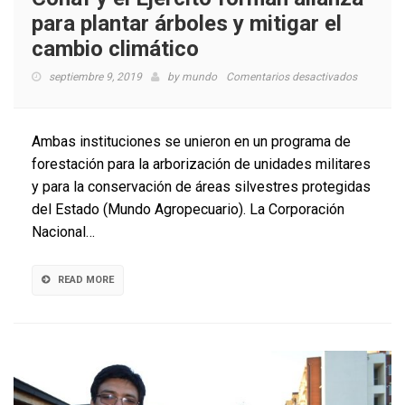
para plantar árboles y mitigar el
cambio climático
en
septiembre 9, 2019
by
mundo
Comentarios desactivados
Conaf
y
el
Ambas instituciones se unieron en un programa de
Ejército
forestación para la arborización de unidades militares
forman
y para la conservación de áreas silvestres protegidas
alianza
para
del Estado (Mundo Agropecuario). La Corporación
plantar
Nacional…
árboles
y
mitigar
READ MORE
el
cambio
climático