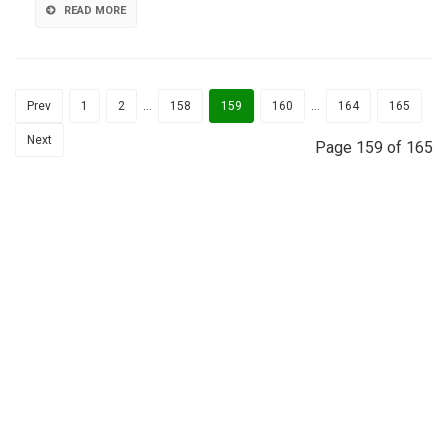
pepinos
READ MORE
e
innovado
nematici
fungicida
Prev
1
2
…
158
159
160
…
164
165
Next
Page 159 of 165