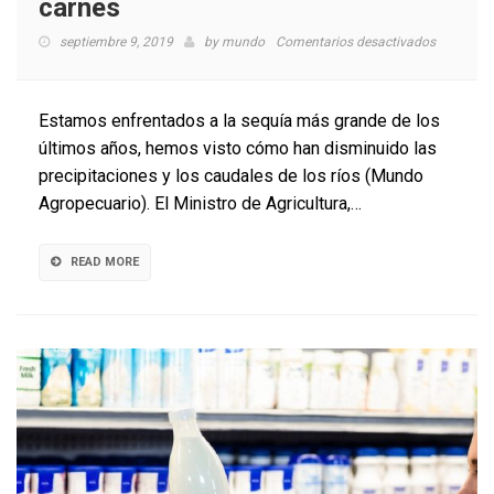
carnes
en
septiembre 9, 2019
by
mundo
Comentarios desactivados
Ministro
asegura
que
Estamos enfrentados a la sequía más grande de los
la
últimos años, hemos visto cómo han disminuido las
sequía
precipitaciones y los caudales de los ríos (Mundo
no
afectó
Agropecuario). El Ministro de Agricultura,…
los
precios
de
READ MORE
agosto
y
septiembr
en
hortalizas
frutas
y
carnes