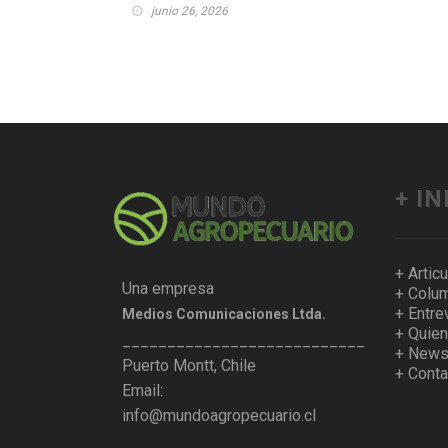
junio 26, 2026
+ I
+ Artic
Una empresa
+ Colum
+ Entre
Medios Comunicaciones Ltda.
+ Quie
___________________________________
+ Newsl
Puerto Montt, Chile
+ Conta
Email:
info@mundoagropecuario.cl