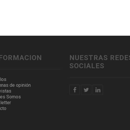
NFORMACION
NUESTRAS REDE
SOCIALES
ulos
nas de opinión
vistas
nes Somos
etter
cto