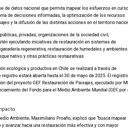
base de datos nacional que permita mapear los esfuerzos en curso
la toma de decisiones informadas, la optimización de los recursos
jes y la difusión de las distintas acciones en el territorio nacion
 públicas, privadas, organizaciones de la sociedad civil,
tén ejecutando iniciativas de restauración en sistemas de
e, ganadería regenerativa, restauración de humedales y ambientes
ue nativo y otras prácticas restaurativas.
ción ecológica y productiva en Chile se realizará a través de
 registro estará abierta hasta el 30 de mayo de 2025. El registro
ión del proyecto GEF Restauración de Paisajes, ejecutado por 
nciamiento del Fondo para el Medio Ambiente Mundial (GEF, por 
impacto
 Medio Ambiente, Maximiliano Proaño, explicó que “busca mapear
o y avanzar hacia una restauración más efectiva y con mayor