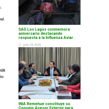
,
al.
SAG Los Lagos conmemora
aniversario destacando
respuesta a la Influenza Aviar
julio 29, 2026
MMA
su
INIA Remehue constituye su
Consejo Asesor Externo para