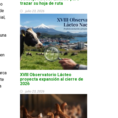
trazar su hoja de ruta
mo
 de
julio 23, 2026
al,
 una
 en
arca
XVIII Observatorio Lácteo
proyecta expansión al cierre de
ste
2026
a
julio 23, 2026