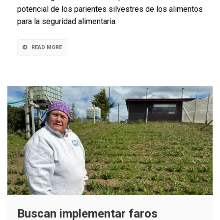
cambio
potencial de los parientes silvestres de los alimentos
climático
para la seguridad alimentaria.
en
la
seguridad
READ MORE
alimentar
Buscan implementar faros