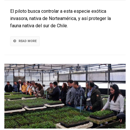
aplica
método
El piloto busca controlar a esta especie exótica
para
invasora, nativa de Norteamérica, y así proteger la
controlar
fauna nativa del sur de Chile.
el
visón
en
READ MORE
el
Parque
Nacional
Huerqueh