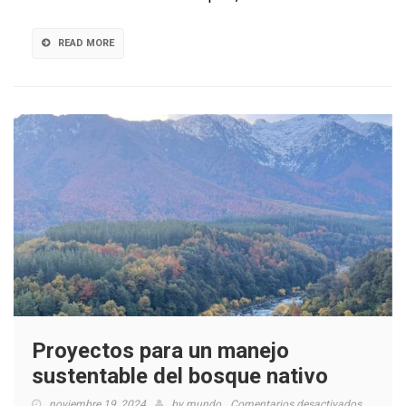
Andino
READ MORE
Proyectos para un manejo
sustentable del bosque nativo
en
noviembre 19, 2024
by
mundo
Comentarios desactivados