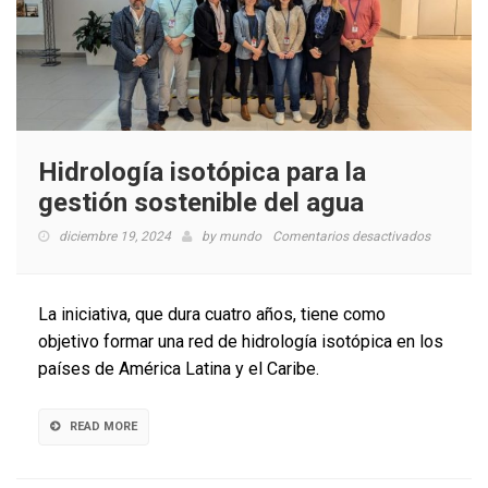
Hidrología isotópica para la
gestión sostenible del agua
en
diciembre 19, 2024
by
mundo
Comentarios desactivados
Hidrologí
isotópica
para
La iniciativa, que dura cuatro años, tiene como
la
objetivo formar una red de hidrología isotópica en los
gestión
países de América Latina y el Caribe.
sostenibl
del
agua
READ MORE