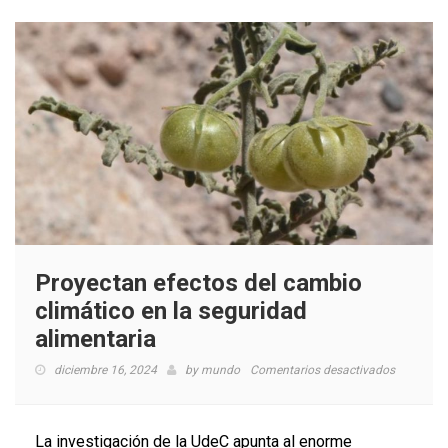
Proyectan efectos del cambio
climático en la seguridad
alimentaria
en
diciembre 16, 2024
by
mundo
Comentarios desactivados
Proyecta
efectos
del
La investigación de la UdeC apunta al enorme