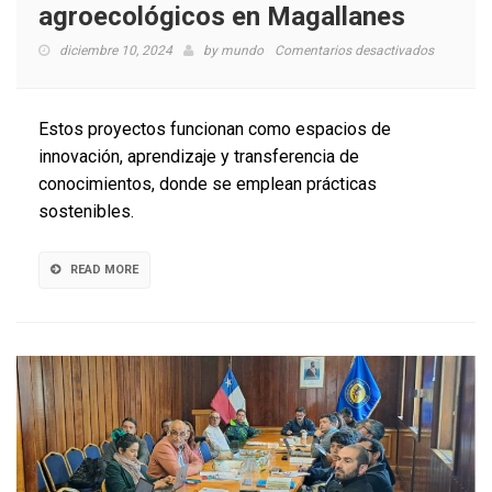
agroecológicos en Magallanes
en
diciembre 10, 2024
by
mundo
Comentarios desactivados
Buscan
implemen
faros
Estos proyectos funcionan como espacios de
agroecoló
innovación, aprendizaje y transferencia de
en
conocimientos, donde se emplean prácticas
Magallan
sostenibles.
READ MORE