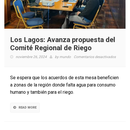
Los Lagos: Avanza propuesta del
Comité Regional de Riego
en
noviembre 26, 2024
by
mundo
Comentarios desactivados
Los
Lagos:
Avanza
Se espera que los acuerdos de esta mesa beneficien
propuest
a zonas de la región donde falta agua para consumo
del
humano y también para el riego.
Comité
Regional
de
READ MORE
Riego