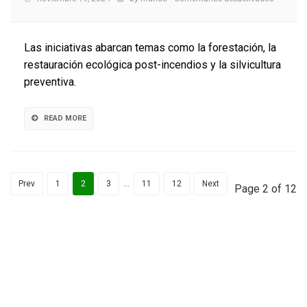
Proyecto
para
un
Las iniciativas abarcan temas como la forestación, la
manejo
restauración ecológica post-incendios y la silvicultura
sustenta
preventiva.
del
bosque
nativo
READ MORE
Prev
1
2
3
…
11
12
Next
Page 2 of 12