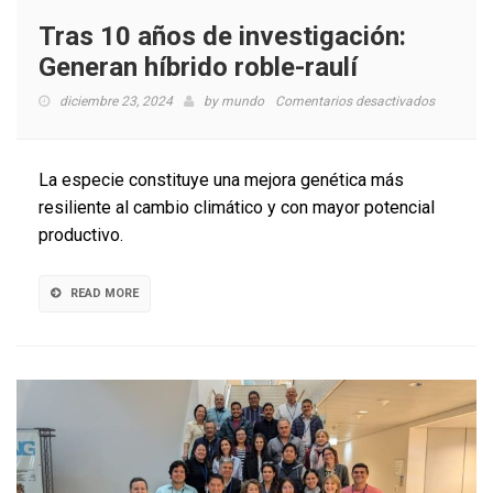
Tras 10 años de investigación:
Generan híbrido roble-raulí
en
diciembre 23, 2024
by
mundo
Comentarios desactivados
Tras
10
años
La especie constituye una mejora genética más
de
resiliente al cambio climático y con mayor potencial
investigac
productivo.
Generan
híbrido
roble-
READ MORE
raulí