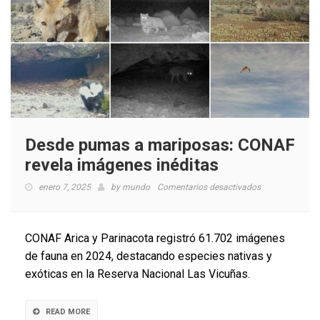
Desde pumas a mariposas: CONAF
revela imágenes inéditas
en
enero 7, 2025
by
mundo
Comentarios desactivados
Desde
pumas
a
CONAF Arica y Parinacota registró 61.702 imágenes
mariposas:
de fauna en 2024, destacando especies nativas y
CONAF
exóticas en la Reserva Nacional Las Vicuñas.
revela
imágenes
inéditas
READ MORE