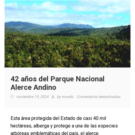
42 años del Parque Nacional
Alerce Andino
en
noviembre 19, 2024
by
mundo
Comentarios desactivados
42
años
del
Esta área protegida del Estado de casi 40 mil
Parque
hectáreas, alberga y protege a una de las especies
Nacional
arbóreas emblemáticas del país, el alerce.
Alerce