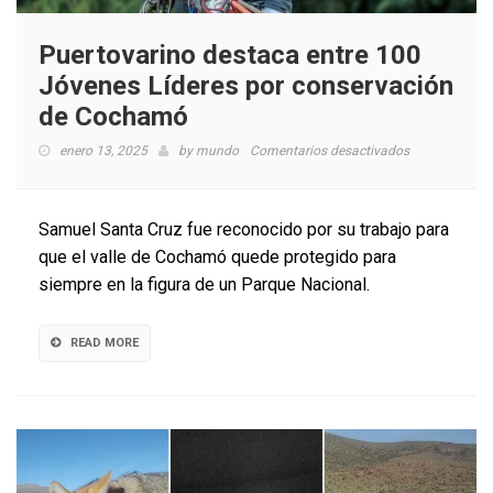
Puertovarino destaca entre 100
Jóvenes Líderes por conservación
de Cochamó
en
enero 13, 2025
by
mundo
Comentarios desactivados
Puertovarino
destaca
entre
Samuel Santa Cruz fue reconocido por su trabajo para
100
que el valle de Cochamó quede protegido para
Jóvenes
siempre en la figura de un Parque Nacional.
Líderes
por
conservación
READ MORE
de
Cochamó