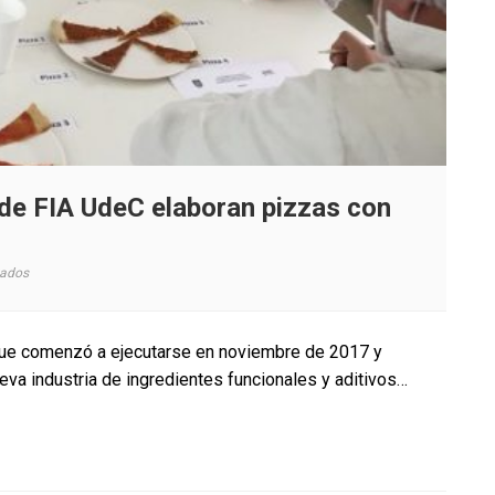
 de FIA UdeC elaboran pizzas con
en
vados
Investigadores
y
estudiantes
 que comenzó a ejecutarse en noviembre de 2017 y
de
eva industria de ingredientes funcionales y aditivos…
FIA
UdeC
elaboran
pizzas
con
harina