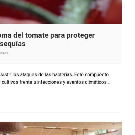
roma del tomate para proteger
 sequías
en
vados
Investigadores
estudian
el
sistir los ataques de las bacterias. Este compuesto
aroma
s cultivos frente a infecciones y eventos climáticos…
del
tomate
para
proteger
cultivos
frente
a
patógenos
y