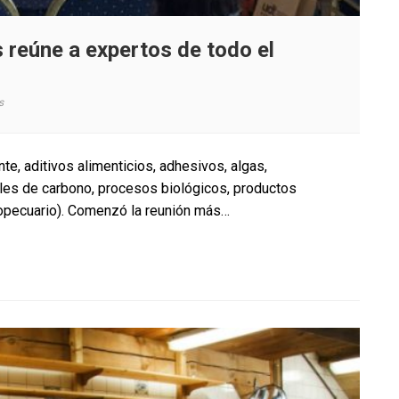
 reúne a expertos de todo el
en
s
Congreso
sobre
Biorrefinerías
e, aditivos alimenticios, adhesivos, algas,
reúne
iales de carbono, procesos biológicos, productos
a
opecuario). Comenzó la reunión más…
expertos
de
todo
el
mundo
en
la
región
del
Biobío