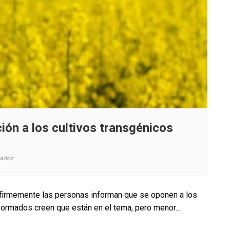
ción a los cultivos transgénicos
en
vados
La
principal
razón
s firmemente las personas informan que se oponen a los
de
formados creen que están en el tema, pero menor…
la
oposición
a