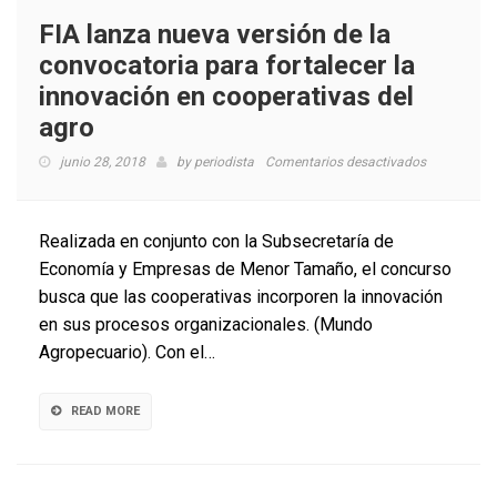
FIA lanza nueva versión de la
convocatoria para fortalecer la
innovación en cooperativas del
agro
en
junio 28, 2018
by
periodista
Comentarios desactivados
FIA
lanza
nueva
Realizada en conjunto con la Subsecretaría de
versión
Economía y Empresas de Menor Tamaño, el concurso
de
busca que las cooperativas incorporen la innovación
la
convocator
en sus procesos organizacionales. (Mundo
para
Agropecuario). Con el…
fortalecer
la
innovación
READ MORE
en
cooperativa
del
agro