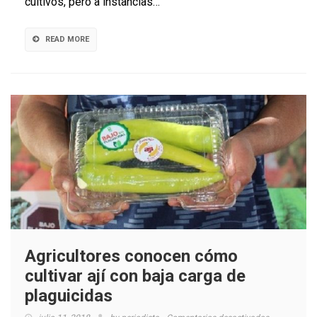
cultivos, pero a instancias…
premio
al
Mejor
READ MORE
Vino
Campesino
en
Catad’Or
2018
Agricultores conocen cómo
cultivar ají con baja carga de
plaguicidas