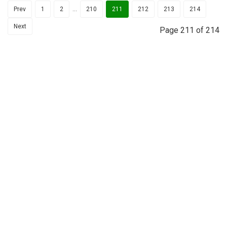
Prev
1
2
…
210
211
212
213
214
Next
Page 211 of 214