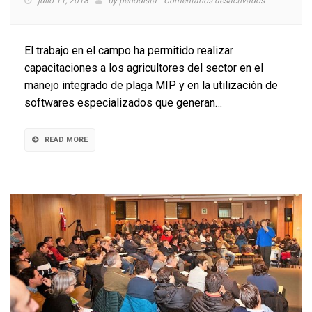
en
julio 11, 2018
by
periodista
Comentarios desactivados
Agricultores
conocen
cómo
El trabajo en el campo ha permitido realizar
cultivar
capacitaciones a los agricultores del sector en el
ají
manejo integrado de plaga MIP y en la utilización de
con
baja
softwares especializados que generan…
carga
de
plaguicidas
READ MORE