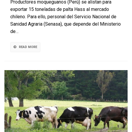
Productores moqueguanos (Perú) se alistan para
15
exportar 15 toneladas de palta Hass al mercado
toneladas
chileno. Para ello, personal del Servicio Nacional de
de
palta
Sanidad Agraria (Senasa), que depende del Ministerio
Hass
de…
a
Chile
READ MORE