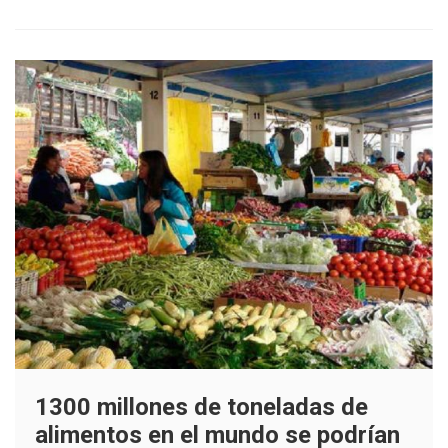
de
Chile
en
Quillota
1300 millones de toneladas de
alimentos en el mundo se podrían