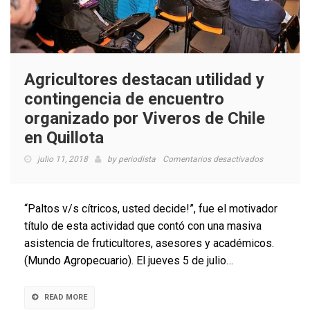
Agricultores destacan utilidad y
contingencia de encuentro
organizado por Viveros de Chile
en Quillota
en
julio 11, 2018
by
periodista
Comentarios desactivados
Agricultores
destacan
utilidad
“Paltos v/s cítricos, usted decide!”, fue el motivador
y
título de esta actividad que contó con una masiva
contingenci
asistencia de fruticultores, asesores y académicos.
de
encuentro
(Mundo Agropecuario). El jueves 5 de julio…
organizado
por
Viveros
READ MORE