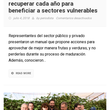
recuperar cada año para
beneficiar a sectores vulnerables
en
julio 4, 2018
by
periodista
Comentarios desactivados
1300
millones
de
Representantes del sector público y privado
toneladas
presentaron un manual que propone acciones para
de
aprovechar de mejor manera frutas y verduras, y no
alimentos
en
perderlas durante su proceso de maduración.
el
Además, conocieron…
mundo
se
podrían
READ MORE
recuperar
cada
año
para
beneficiar
a
sectores