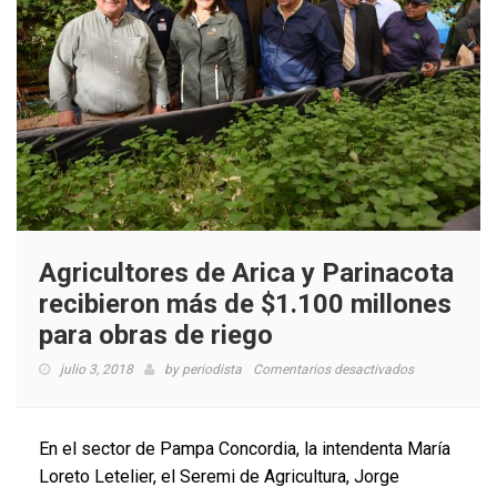
vulnerables
Agricultores de Arica y Parinacota
recibieron más de $1.100 millones
para obras de riego
en
julio 3, 2018
by
periodista
Comentarios desactivados
Agricultores
de
Arica
En el sector de Pampa Concordia, la intendenta María
y
Loreto Letelier, el Seremi de Agricultura, Jorge
Parinacota