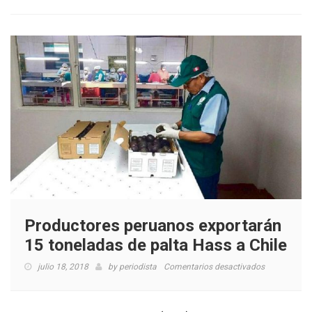
plagas
que
afectan
al
cultivo
Productores peruanos exportarán
15 toneladas de palta Hass a Chile
en
julio 18, 2018
by
periodista
Comentarios desactivados
Productores
peruanos
exportarán