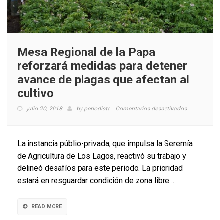
Mesa Regional de la Papa
reforzará medidas para detener
avance de plagas que afectan al
cultivo
en
julio 20, 2018
by
periodista
Comentarios desactivados
Mesa
Regional
de
La instancia públio-privada, que impulsa la Seremía
la
de Agricultura de Los Lagos, reactivó su trabajo y
Papa
delineó desafíos para este periodo. La prioridad
reforzará
medidas
estará en resguardar condición de zona libre…
para
detener
avance
READ MORE
de