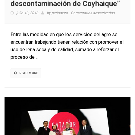
descontaminación de Coyhaique”
en
julio 13, 2018
by
periodista
Comentarios desactivados
Seremi
de
Agricultura
Entre las medidas en que los servicios del agro se
en
encuentran trabajando tienen relación con promover el
Aysén:
uso de leña seca y de calidad, sumado a reforzar el
“Los
servicios
proceso de…
del
agro
están
READ MORE
comprometi
con
la
descontami
de
Coyhaique”