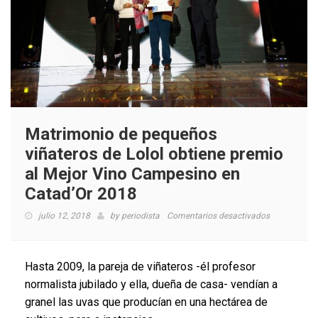
Matrimonio de pequeños
viñateros de Lolol obtiene premio
al Mejor Vino Campesino en
Catad’Or 2018
en
julio 12, 2018
by
periodista
Comentarios desactivados
Matrimonio
de
pequeños
Hasta 2009, la pareja de viñateros -él profesor
viñateros
normalista jubilado y ella, dueña de casa- vendían a
de
granel las uvas que producían en una hectárea de
Lolol
obtiene