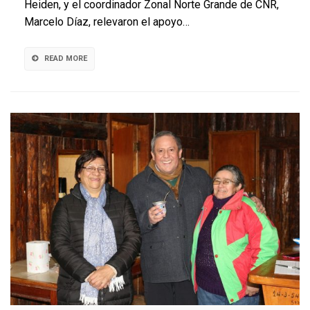
Heiden, y el coordinador Zonal Norte Grande de CNR,
recibieron
más
Marcelo Díaz, relevaron el apoyo…
de
$1.100
millones
READ MORE
para
obras
de
riego