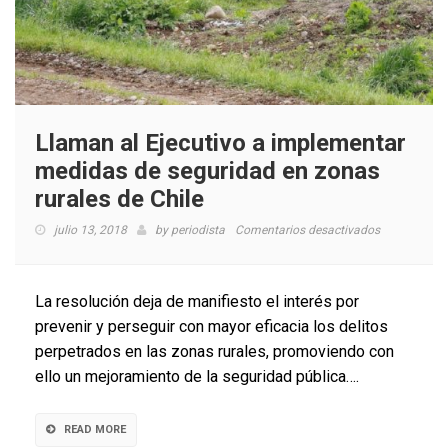
Llaman al Ejecutivo a implementar
medidas de seguridad en zonas
rurales de Chile
en
julio 13, 2018
by
periodista
Comentarios desactivados
Llaman
al
Ejecutivo
La resolución deja de manifiesto el interés por
a
prevenir y perseguir con mayor eficacia los delitos
implementar
perpetrados en las zonas rurales, promoviendo con
medidas
de
ello un mejoramiento de la seguridad pública….
seguridad
en
zonas
READ MORE