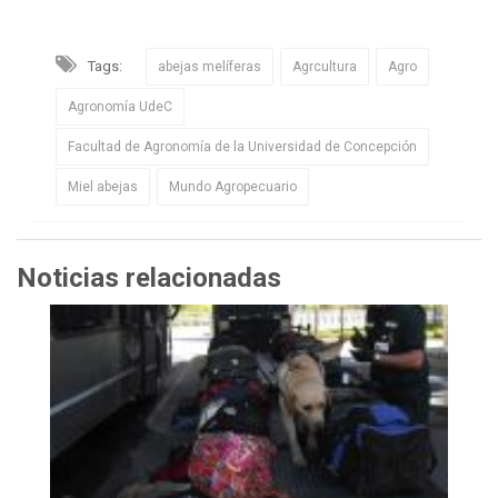
Tags:
abejas melíferas
Agrcultura
Agro
Agronomía UdeC
Facultad de Agronomía de la Universidad de Concepción
Miel abejas
Mundo Agropecuario
Noticias relacionadas