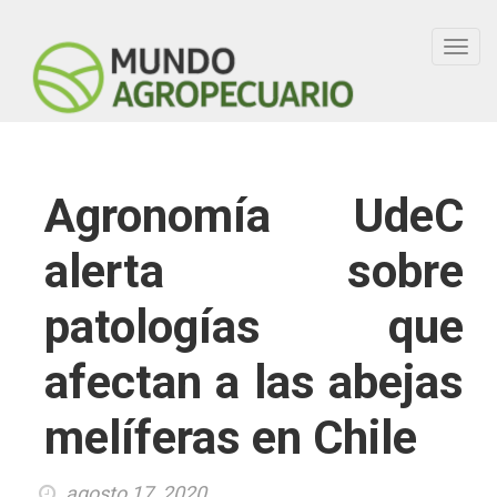
Toggl
navig
Agronomía UdeC
alerta sobre
patologías que
afectan a las abejas
melíferas en Chile
agosto 17, 2020