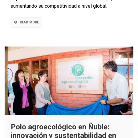
aumentando su competitividad a nivel global.
producción
de
huertos
READ MORE
de
maqui
en
el
sur
de
Chile
Polo agroecológico en Ñuble:
innovación y sustentabilidad en