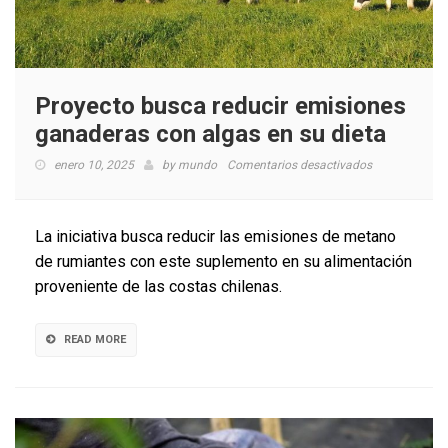
Proyecto busca reducir emisiones
ganaderas con algas en su dieta
en
enero 10, 2025
by
mundo
Comentarios desactivados
Proyecto
busca
reducir
La iniciativa busca reducir las emisiones de metano
emisiones
de rumiantes con este suplemento en su alimentación
ganaderas
proveniente de las costas chilenas.
con
algas
en
READ MORE
su
dieta