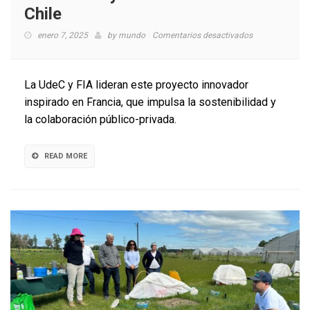
Chile
en
enero 7, 2025
by
mundo
Comentarios desactivados
Polo
agroecológico
en
La UdeC y FIA lideran este proyecto innovador
Ñuble:
inspirado en Francia, que impulsa la sostenibilidad y
innovación
la colaboración público-privada.
y
sustentabilidad
en
READ MORE
Chile