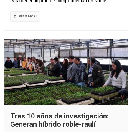
establecer un polo de competitividad en Ñuble.
Ñuble
READ MORE
Tras 10 años de investigación:
Generan híbrido roble-raulí