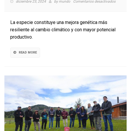
en
diciembre 23, 2024
by
mundo
Comentarios desactivados
Tras
10
años
La especie constituye una mejora genética más
de
resiliente al cambio climático y con mayor potencial
investigac
productivo.
Generan
híbrido
roble-
READ MORE
raulí