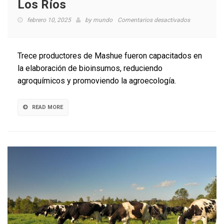
Los Ríos
en
febrero 10, 2025
by
mundo
Comentarios desactivados
Impulsan
producción
de
Trece productores de Mashue fueron capacitados en
bioinsumos
la elaboración de bioinsumos, reduciendo
agroecológi
agroquímicos y promoviendo la agroecología.
en
Los
Ríos
READ MORE