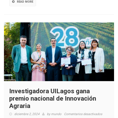
READ MORE
Investigadora UILagos gana
premio nacional de Innovación
Agraria
en
diciembre 2, 2024
by
mundo
Comentarios desactivados