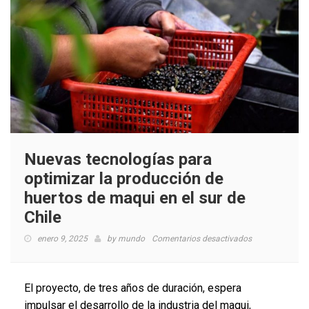
Nuevas tecnologías para
optimizar la producción de
huertos de maqui en el sur de
Chile
en
enero 9, 2025
by
mundo
Comentarios desactivados
Nuevas
tecnologías
para
El proyecto, de tres años de duración, espera
optimizar
impulsar el desarrollo de la industria del maqui,
la