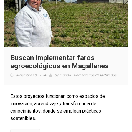
Buscan implementar faros
agroecológicos en Magallanes
en
diciembre 10, 2024
by
mundo
Comentarios desactivados
Buscan
implemen
faros
Estos proyectos funcionan como espacios de
agroecoló
innovación, aprendizaje y transferencia de
en
conocimientos, donde se emplean prácticas
Magallan
sostenibles.