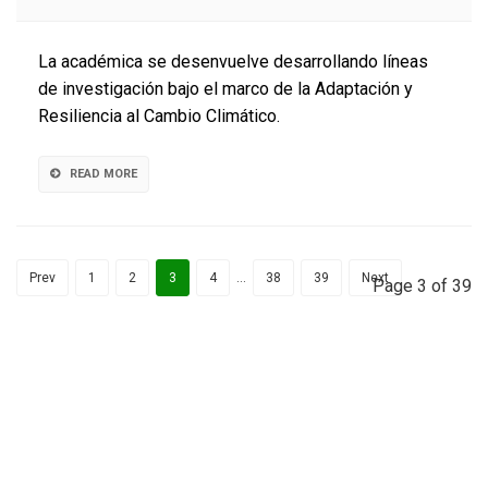
Investigad
UILagos
gana
La académica se desenvuelve desarrollando líneas
premio
de investigación bajo el marco de la Adaptación y
nacional
Resiliencia al Cambio Climático.
de
Innovación
Agraria
READ MORE
Prev
1
2
3
4
…
38
39
Next
Page 3 of 39