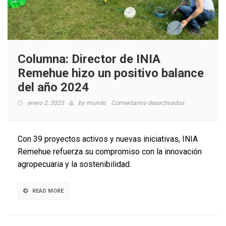
Columna: Director de INIA
Remehue hizo un positivo balance
del año 2024
en
enero 2, 2025
by
mundo
Comentarios desactivados
Columna:
Director
de
Con 39 proyectos activos y nuevas iniciativas, INIA
INIA
Remehue refuerza su compromiso con la innovación
Remehue
agropecuaria y la sostenibilidad.
hizo
un
positivo
READ MORE
balance
del
año
2024