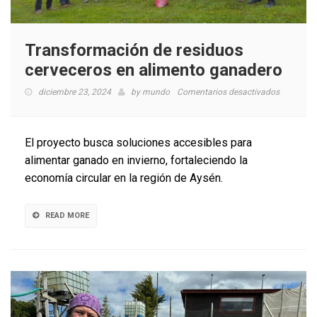
Transformación de residuos
cerveceros en alimento ganadero
en
diciembre 23, 2024
by
mundo
Comentarios desactivados
Transfor
de
residuos
El proyecto busca soluciones accesibles para
cervecero
alimentar ganado en invierno, fortaleciendo la
en
economía circular en la región de Aysén.
alimento
ganadero
READ MORE