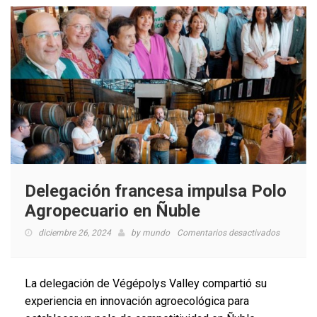
Delegación francesa impulsa Polo
Agropecuario en Ñuble
en
diciembre 26, 2024
by
mundo
Comentarios desactivados
Delegació
francesa
impulsa
La delegación de Végépolys Valley compartió su
Polo
experiencia en innovación agroecológica para
Agropecu
en