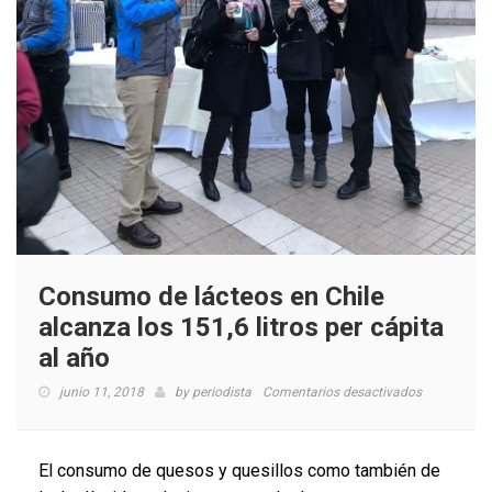
Consumo de lácteos en Chile
alcanza los 151,6 litros per cápita
al año
en
junio 11, 2018
by
periodista
Comentarios desactivados
Consumo
de
lácteos
El consumo de quesos y quesillos como también de
en