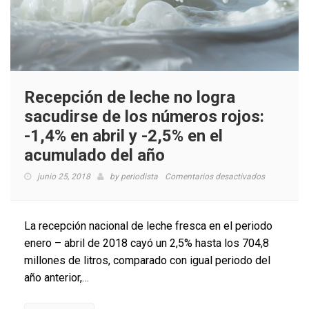
Recepción de leche no logra
sacudirse de los números rojos:
-1,4% en abril y -2,5% en el
acumulado del año
en
junio 25, 2018
by
periodista
Comentarios desactivados
Recepción
de
leche
La recepción nacional de leche fresca en el periodo
no
enero – abril de 2018 cayó un 2,5% hasta los 704,8
logra
millones de litros, comparado con igual periodo del
sacudirse
de
año anterior,…
los
números