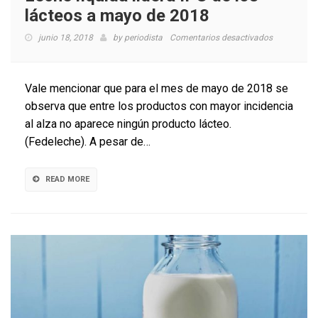
lácteos a mayo de 2018
en
junio 18, 2018
by
periodista
Comentarios desactivados
Leche
líquida
lidera
Vale mencionar que para el mes de mayo de 2018 se
IPC
observa que entre los productos con mayor incidencia
de
al alza no aparece ningún producto lácteo.
los
lácteos
(Fedeleche). A pesar de…
a
mayo
de
READ MORE
2018