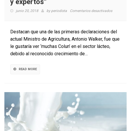
y expertos”
en
junio 20, 2018
by
periodista
Comentarios desactivados
Aproleche:
“Las
cooperativa
Destacan que una de las primeras declaraciones del
reparten
actual Ministro de Agricultura, Antonio Walker, fue que
mejor
le gustaría ver ‘muchas Colun’ en el sector lácteo,
la
torta,
debido al reconocido crecimiento de…
situación
que
hace
READ MORE
muchos
años
está
siendo
analizada
por
economista
y
expertos”