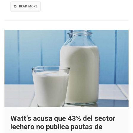
en
la
READ MORE
Comisión
de
Agricultura
Watt’s acusa que 43% del sector
lechero no publica pautas de