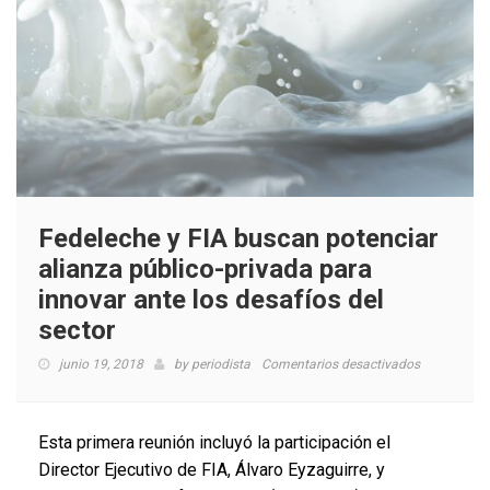
Fedeleche y FIA buscan potenciar
alianza público-privada para
innovar ante los desafíos del
sector
en
junio 19, 2018
by
periodista
Comentarios desactivados
Fedeleche
y
FIA
Esta primera reunión incluyó la participación el
buscan
Director Ejecutivo de FIA, Álvaro Eyzaguirre, y
potenciar