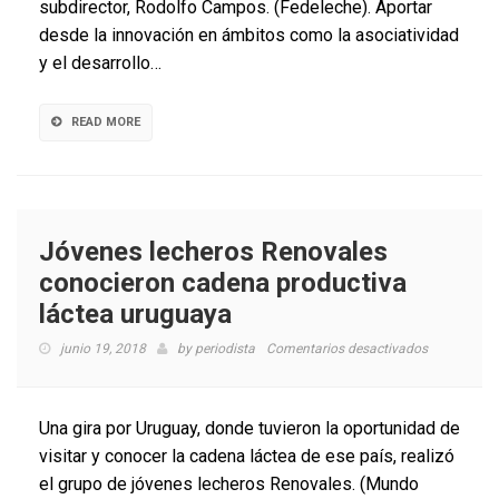
subdirector, Rodolfo Campos. (Fedeleche). Aportar
alianza
público-
desde la innovación en ámbitos como la asociatividad
privada
y el desarrollo…
para
innovar
ante
READ MORE
los
desafíos
del
sector
Jóvenes lecheros Renovales
conocieron cadena productiva
láctea uruguaya
en
junio 19, 2018
by
periodista
Comentarios desactivados
Jóvenes
lecheros
Renovales
Una gira por Uruguay, donde tuvieron la oportunidad de
conocieron
visitar y conocer la cadena láctea de ese país, realizó
cadena
el grupo de jóvenes lecheros Renovales. (Mundo
productiva