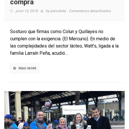
compra
en
junio 13, 2018
by
periodista
Comentarios desactivados
Watt’s
acusa
que
Sostuvo que firmas como Colun y Quillayes no
43%
cumplen con la exigencia. (El Mercurio). En medio de
del
las complejidades del sector lácteo, Watt’s, ligada a la
sector
lechero
familia Larraín Peña, acudió…
no
publica
pautas
READ MORE
de
compra