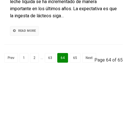
leche líquida se ha incrementado de manera
Chile
importante en los últimos años. La expectativa es que
alcanza
los
la ingesta de lácteos siga…
151,6
litros
per
READ MORE
cápita
al
año
Prev
1
2
…
63
64
65
Next
Page 64 of 65