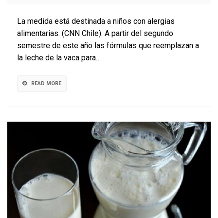
de
Isapres
La medida está destinada a niños con alergias
recibirán
alimentarias. (CNN Chile). A partir del segundo
fórmulas
semestre de este año las fórmulas que reemplazan a
que
reemplazan
la leche de la vaca para…
a
la
leche
READ MORE
de
vaca