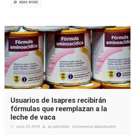
rojos:
READ MORE
-1,4%
en
abril
y
-2,5%
en
el
acumulado
del
año
Usuarios de Isapres recibirán
fórmulas que reemplazan a la
leche de vaca
en
junio 25, 2018
by
periodista
Comentarios desactivados
Usuarios