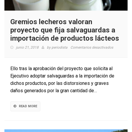
Gremios lecheros valoran
proyecto que fija salvaguardas a
importación de productos lácteos
en
junio 21, 2018
by
periodista
Comentarios desactivados
Gremios
lecheros
valoran
Ello tras la aprobación del proyecto que solicita al
proyecto
Ejecutivo adoptar salvaguardas a la importación de
que
dichos productos, por las distorsiones y graves
fija
salvaguard
daños generados por la gran cantidad de…
a
importació
de
READ MORE
productos
lácteos