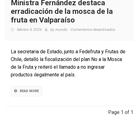
Ministra Fernández destaca
erradicación de la mosca de la
fruta en Valparaíso
en
febrero 4, 2026
by
mundo
Comentarios desactivados
Ministra
Fernández
destaca
La secretaria de Estado, junto a Fedefruta y Frutas de
erradicación
Chile, detalló la fiscalización del plan No a la Mosca
de
de la Fruta y reiteró el llamado a no ingresar
la
mosca
productos ilegalmente al país.
de
la
fruta
READ MORE
en
Valparaíso
Page 1 of 1