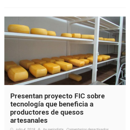
Los
Lagos
2023
Presentan proyecto FIC sobre
tecnología que beneficia a
productores de quesos
artesanales
en
julio 4, 2019
by
periodista
Comentarios desactivados