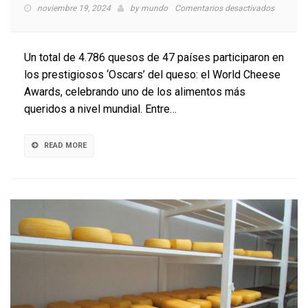
en
noviembre 19, 2024
by
mundo
Comentarios desactivados
Chilena
participó
en
Un total de 4.786 quesos de 47 países participaron en
compete
los prestigiosos ‘Oscars’ del queso: el World Cheese
mundial
Awards, celebrando uno de los alimentos más
del
queso
queridos a nivel mundial. Entre…
READ MORE