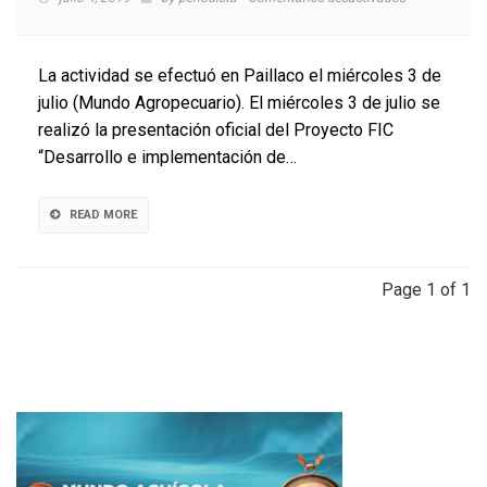
Presentan
proyecto
FIC
La actividad se efectuó en Paillaco el miércoles 3 de
sobre
julio (Mundo Agropecuario). El miércoles 3 de julio se
tecnología
realizó la presentación oficial del Proyecto FIC
que
beneficia
“Desarrollo e implementación de…
a
productores
de
READ MORE
quesos
artesanales
Page 1 of 1