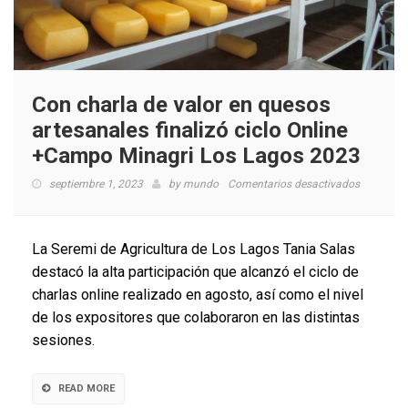
Con charla de valor en quesos
artesanales finalizó ciclo Online
+Campo Minagri Los Lagos 2023
en
septiembre 1, 2023
by
mundo
Comentarios desactivados
Con
charla
de
La Seremi de Agricultura de Los Lagos Tania Salas
valor
destacó la alta participación que alcanzó el ciclo de
en
charlas online realizado en agosto, así como el nivel
quesos
artesanal
de los expositores que colaboraron en las distintas
finalizó
sesiones.
ciclo
Online
+Campo
READ MORE
Minagri