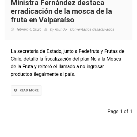
Ministra Fernández destaca
erradicación de la mosca de la
fruta en Valparaíso
en
febrero 4, 2026
by
mundo
Comentarios desactivados
Ministra
Fernández
destaca
La secretaria de Estado, junto a Fedefruta y Frutas de
erradicación
Chile, detalló la fiscalización del plan No a la Mosca
de
de la Fruta y reiteró el llamado a no ingresar
la
mosca
productos ilegalmente al país.
de
la
fruta
READ MORE
en
Valparaíso
Page 1 of 1