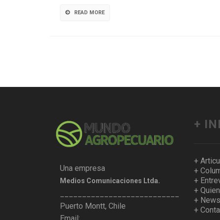
READ MORE
+ I
+ Artic
Una empresa
+ Colum
+ Entre
Medios Comunicaciones Ltda.
+ Quie
___________________________________
+ Newsl
Puerto Montt, Chile
+ Conta
Email: