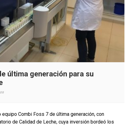
e última generación para su
he
en
os
Cooprinsem
adquiere
equipo
 equipo Combi Foss 7 de última generación, con
de
atorio de Calidad de Leche, cuya inversión bordeó los
última
generación
para