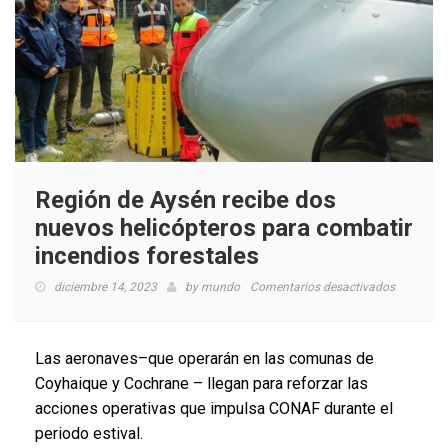
Región de Aysén recibe dos
nuevos helicópteros para combatir
incendios forestales
en
diciembre 14, 2023
by
mundo
Comentarios desactivados
Región
de
Aysén
Las aeronaves–que operarán en las comunas de
recibe
Coyhaique y Cochrane – llegan para reforzar las
dos
acciones operativas que impulsa CONAF durante el
nuevos
helicópte
periodo estival.
para