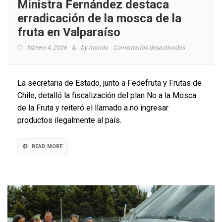
Ministra Fernández destaca
erradicación de la mosca de la
fruta en Valparaíso
en
febrero 4, 2026
by
mundo
Comentarios desactivados
Ministra
Fernández
destaca
La secretaria de Estado, junto a Fedefruta y Frutas de
erradicación
Chile, detalló la fiscalización del plan No a la Mosca
de
de la Fruta y reiteró el llamado a no ingresar
la
mosca
productos ilegalmente al país.
de
la
fruta
READ MORE
en
Valparaíso