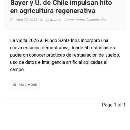
Bayer y U. de Chile impulsan hito
en agricultura regenerativa
en
abril 20, 2026
by
mundo
Comentarios desactivados
Bayer
y
U.
La visita 2026 al Fundo Santa Inés incorporó una
de
nueva estación demostrativa, donde 60 estudiantes
Chile
pudieron conocer prácticas de restauración de suelos,
impulsan
hito
uso de datos e inteligencia artificial aplicadas al
en
campo.
agricultura
regenerativa
READ MORE
Page 1 of 1