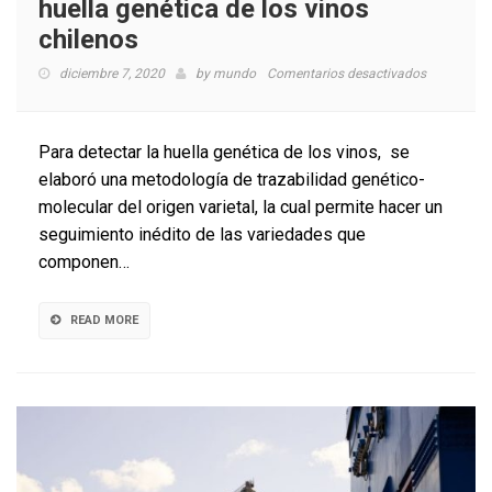
huella genética de los vinos
chilenos
en
diciembre 7, 2020
by
mundo
Comentarios desactivados
Innovación
permitirá
detectar
Para detectar la huella genética de los vinos, se
la
elaboró una metodología de trazabilidad genético-
huella
molecular del origen varietal, la cual permite hacer un
genética
de
seguimiento inédito de las variedades que
los
componen…
vinos
chilenos
READ MORE