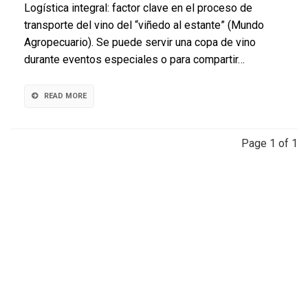
Logística integral: factor clave en el proceso de
y
transporte del vino del “viñedo al estante” (Mundo
chilenos
Agropecuario). Se puede servir una copa de vino
siguen
atrayend
durante eventos especiales o para compartir…
el
mercado
de
READ MORE
consumo
de
vino
Page 1 of 1
en
los
E.E.U.U.