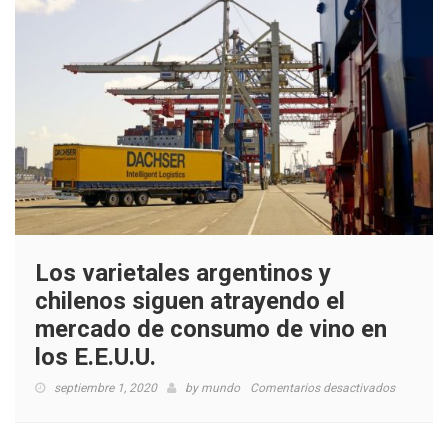
Los varietales argentinos y
chilenos siguen atrayendo el
mercado de consumo de vino en
los E.E.U.U.
en
septiembre 1, 2020
by
mundo
Comentarios desactivados
Los
varietales
argentino