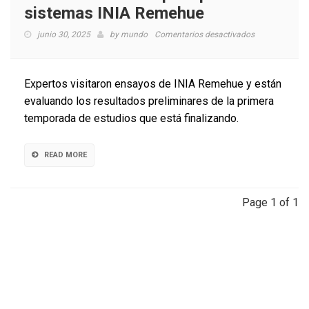
sistemas INIA Remehue
en
junio 30, 2025
by
mundo
Comentarios desactivados
Estudian
beneficios
de
Expertos visitaron ensayos de INIA Remehue y están
trébol
evaluando los resultados preliminares de la primera
en
temporada de estudios que está finalizando.
mezcla
con
balica
READ MORE
para
promover
sistemas
INIA
Page 1 of 1
Remehue