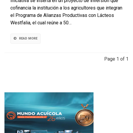
Iniciativa se inserta en un proyecto de inversión que
de
cofinancia la institución a los agricultores que integran
la
el Programa de Alianzas Productivas con Lácteos
provincia
de
Westfalia, el cual reúne a 50…
Arauco
reciben
equipos
READ MORE
de
ordeña
mecánica
Page 1 of 1