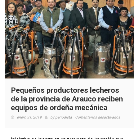
Pequeños productores lecheros
de la provincia de Arauco reciben
equipos de ordeña mecánica
en
enero 31, 2019
by
periodista
Comentarios desactivados
Pequeños
productore
lecheros