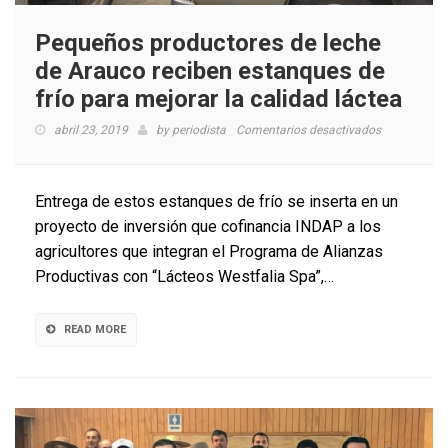
Pequeños productores de leche
de Arauco reciben estanques de
frío para mejorar la calidad láctea
en
abril 23, 2019
by
periodista
Comentarios desactivados
Pequeños
productores
de
Entrega de estos estanques de frío se inserta en un
leche
proyecto de inversión que cofinancia INDAP a los
de
agricultores que integran el Programa de Alianzas
Arauco
reciben
Productivas con “Lácteos Westfalia Spa”,…
estanques
de
frío
READ MORE
para
mejorar
la
calidad
láctea