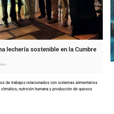
a lechería sostenible en la Cumbre
en
ados
INIA
presenta
avances
os de trabajos relacionados con sistemas alimentarios
para
o climático, nutrición humana y producción de quesos
una
lechería
sostenible
en
la