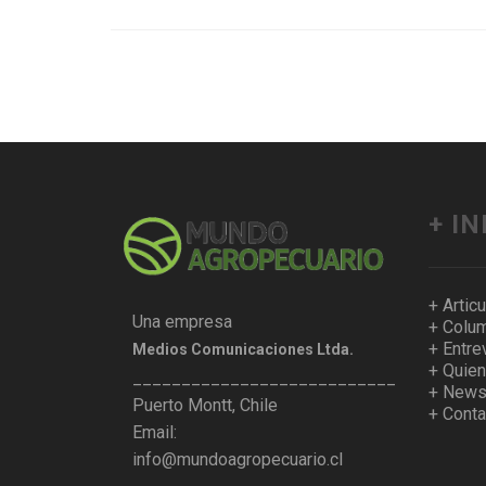
+ I
+ Artic
Una empresa
+ Colum
+ Entre
Medios Comunicaciones Ltda.
+ Quie
___________________________________
+ Newsl
Puerto Montt, Chile
+ Conta
Email:
info@mundoagropecuario.cl